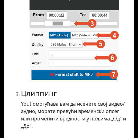
Цлиппинг
Yout омогућава вам да исечете свој видео/
аудио, морате превући временски опсег
или променити вредности у пољима „Од“ и
„До“.