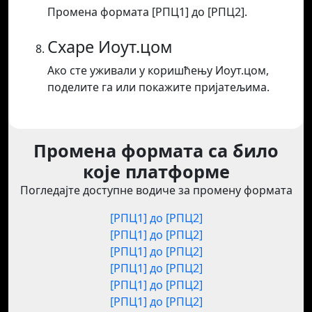
Промена формата [РПЦ1] до [РПЦ2].
Схаре Иоут.цом
Ако сте уживали у коришћењу Иоут.цом,
поделите га или покажите пријатељима.
Промена формата са било
које платформе
Погледајте доступне водиче за промену формата
[РПЦ1] до [РПЦ2]
[РПЦ1] до [РПЦ2]
[РПЦ1] до [РПЦ2]
[РПЦ1] до [РПЦ2]
[РПЦ1] до [РПЦ2]
[РПЦ1] до [РПЦ2]