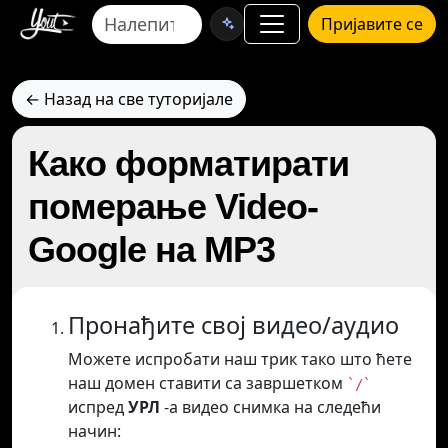
Пријавите се
← Назад на све туторијале
Како форматирати
померање Video-
Google на MP3
Пронађите свој видео/аудио
Можете испробати наш трик тако што ћете
наш домен ставити са завршетком
`/`
испред
УРЛ
-а видео снимка на следећи
начин: