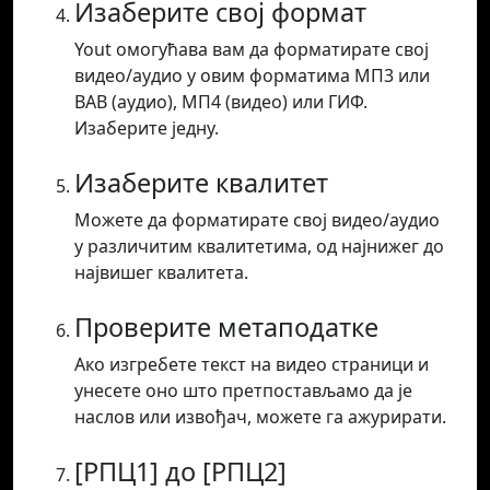
Изаберите свој формат
Yout омогућава вам да форматирате свој
видео/аудио у овим форматима МП3 или
ВАВ (аудио), МП4 (видео) или ГИФ.
Изаберите једну.
Изаберите квалитет
Можете да форматирате свој видео/аудио
у различитим квалитетима, од најнижег до
највишег квалитета.
Проверите метаподатке
Ако изгребете текст на видео страници и
унесете оно што претпостављамо да је
наслов или извођач, можете га ажурирати.
[РПЦ1] до [РПЦ2]