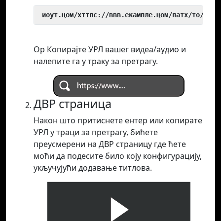
 иоут.цом/хттпс://ввв.екампле.цом/патх/то/виде
Ор Копирајте УРЛ вашег видеа/аудио и
налепите га у траку за претрагу.
ДВР страница
Након што притиснете ентер или копирате
УРЛ у траци за претрагу, бићете
преусмерени на ДВР страницу где ћете
моћи да подесите било коју конфигурацију,
укључујући додавање титлова.