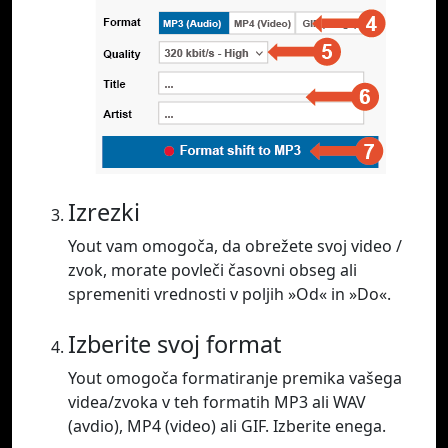
Izrezki
Yout vam omogoča, da obrežete svoj video /
zvok, morate povleči časovni obseg ali
spremeniti vrednosti v poljih »Od« in »Do«.
Izberite svoj format
Yout omogoča formatiranje premika vašega
videa/zvoka v teh formatih MP3 ali WAV
(avdio), MP4 (video) ali GIF. Izberite enega.