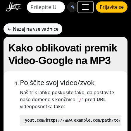
Prijavite se
← Nazaj na vse vadnice
Kako oblikovati premik
Video-Google na MP3
Poiščite svoj video/zvok
Naš trik lahko poskusite tako, da postavite
našo domeno s končnico
pred
URL
`/`
videoposnetka tako:
 yout.com/https://www.example.com/path/to/vide