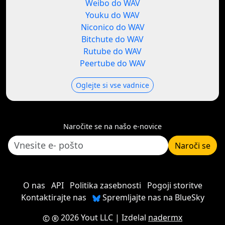
Weibo do WAV
Youku do WAV
Niconico do WAV
Bitchute do WAV
Rutube do WAV
Peertube do WAV
Oglejte si vse vadnice
Naročite se na našo e-novice
Naroči se
O nas
API
Politika zasebnosti
Pogoji storitve
Kontaktirajte nas
Spremljajte nas na BlueSky
2026 Yout LLC
| Izdelal
nadermx