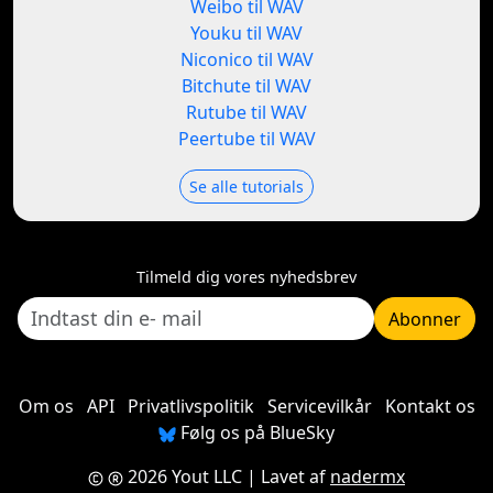
Weibo til WAV
Youku til WAV
Niconico til WAV
Bitchute til WAV
Rutube til WAV
Peertube til WAV
Se alle tutorials
Tilmeld dig vores nyhedsbrev
Abonner
Om os
API
Privatlivspolitik
Servicevilkår
Kontakt os
Følg os på BlueSky
2026 Yout LLC
| Lavet af
nadermx