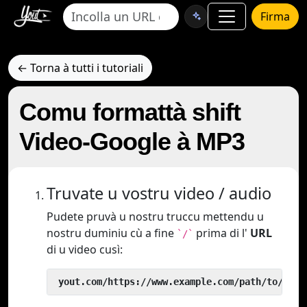
Firma
← Torna à tutti i tutoriali
Comu formattà shift
Video-Google à MP3
Truvate u vostru video / audio
Pudete pruvà u nostru truccu mettendu u
nostru duminiu cù a fine
prima di l'
URL
`/`
di u video cusì:
 yout.com/https://www.example.com/path/to/vide