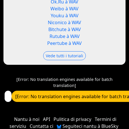
Ok.Ru à WAV
Weibo à WAV
Youku à WAV
Niconico à WAV
Bitchute à WAV
Rutube à WAV
Peertube à WAV
Vede tutti i tutoriali
[Error: No translation engines available for batch
translation]
[Error: No translation engines available for batch tr
Nantu à noi
API
Pulitica di privacy
Termini di
serviziu
Cuntatta ci
Seguiteci nantu à BlueSky