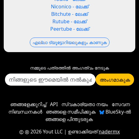
Niconico - ലേക്ക്
Bitchute - ലേക്ക്
Rutube - ലേക്ക്
Peertube - ലേക്ക്
എല്ലാ ട്യൂട്ടോറിയലുകളും കാണുക
നമ്മുടെ പത്രത്തില്‍ അംഗത്വം നേടുക
അംഗമാകുക
ഞങ്ങളേക്കുറിച്ച്
API
സ്വകാര്യതാ നയം
സേവന
നിബന്ധനകൾ
ഞങ്ങളെ സമീപിക്കുക
BlueSky-ൽ
ഞങ്ങളെ പിന്തുടരുക
2026 Yout LLC
| ഉണ്ടാക്കിയത്
nadermx