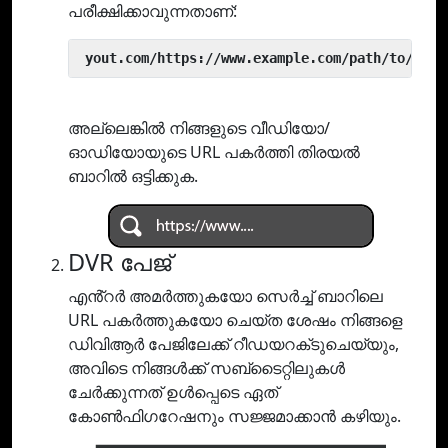
പരീക്ഷിക്കാവുന്നതാണ്:
 yout.com/https://www.example.com/path/to/vide
അല്ലെങ്കിൽ നിങ്ങളുടെ വീഡിയോ/
ഓഡിയോയുടെ URL പകർത്തി തിരയൽ
ബാറിൽ ഒട്ടിക്കുക.
DVR പേജ്
എൻ്റർ അമർത്തുകയോ സെർച്ച് ബാറിലെ
URL പകർത്തുകയോ ചെയ്‌ത ശേഷം നിങ്ങളെ
ഡിവിആർ പേജിലേക്ക് റീഡയറക്‌ടുചെയ്യും,
അവിടെ നിങ്ങൾക്ക് സബ്‌ടൈറ്റിലുകൾ
ചേർക്കുന്നത് ഉൾപ്പെടെ ഏത്
കോൺഫിഗറേഷനും സജ്ജമാക്കാൻ കഴിയും.