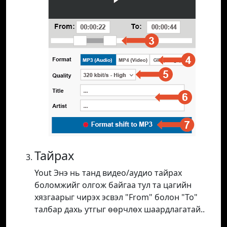
Тайрах
Yout Энэ нь танд видео/аудио тайрах
боломжийг олгож байгаа тул та цагийн
хязгаарыг чирэх эсвэл "From" болон "To"
талбар дахь утгыг өөрчлөх шаардлагатай..