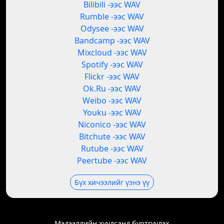
Bilibili -ээс WAV
Rumble -ээс WAV
Odysee -ээс WAV
Bandcamp -ээс WAV
Mixcloud -ээс WAV
Spotify -ээс WAV
Flickr -ээс WAV
Ok.Ru -ээс WAV
Weibo -ээс WAV
Youku -ээс WAV
Niconico -ээс WAV
Bitchute -ээс WAV
Rutube -ээс WAV
Peertube -ээс WAV
Бүх хичээлийг үзнэ үү
Мэдээллийн хуудсанд бүртгүүлэх