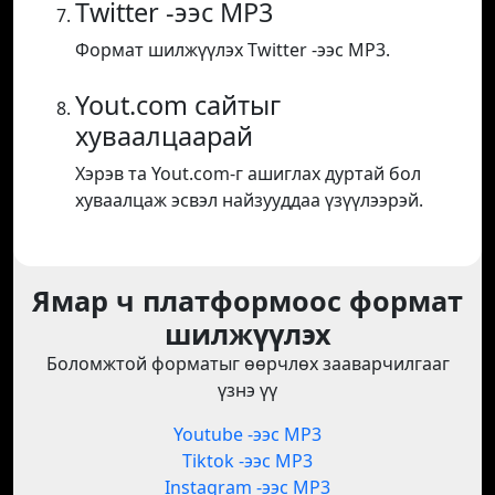
Twitter -ээс MP3
Формат шилжүүлэх Twitter -ээс MP3.
Yout.com сайтыг
хуваалцаарай
Хэрэв та Yout.com-г ашиглах дуртай бол
хуваалцаж эсвэл найзууддаа үзүүлээрэй.
Ямар ч платформоос формат
шилжүүлэх
Боломжтой форматыг өөрчлөх зааварчилгааг
үзнэ үү
Youtube -ээс MP3
Tiktok -ээс MP3
Instagram -ээс MP3