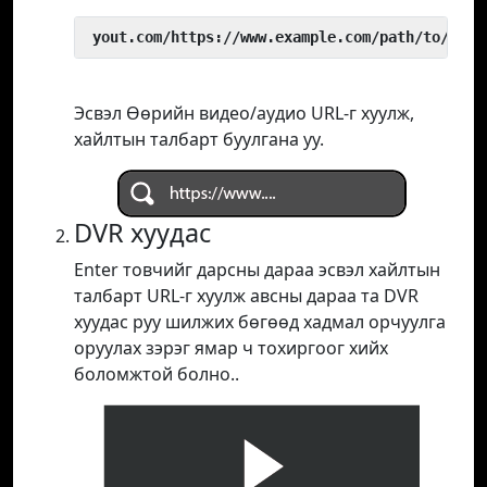
 yout.com/https://www.example.com/path/to/vide
Эсвэл Өөрийн видео/аудио URL-г хуулж,
хайлтын талбарт буулгана уу.
DVR хуудас
Enter товчийг дарсны дараа эсвэл хайлтын
талбарт URL-г хуулж авсны дараа та DVR
хуудас руу шилжих бөгөөд хадмал орчуулга
оруулах зэрэг ямар ч тохиргоог хийх
боломжтой болно..