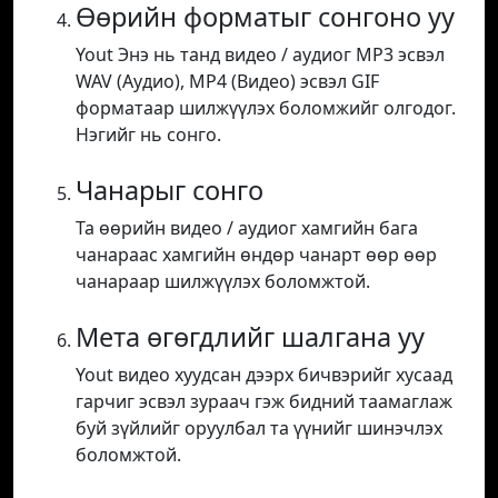
Өөрийн форматыг сонгоно уу
Yout Энэ нь танд видео / аудиог MP3 эсвэл
WAV (Аудио), MP4 (Видео) эсвэл GIF
форматаар шилжүүлэх боломжийг олгодог.
Нэгийг нь сонго.
Чанарыг сонго
Та өөрийн видео / аудиог хамгийн бага
чанараас хамгийн өндөр чанарт өөр өөр
чанараар шилжүүлэх боломжтой.
Мета өгөгдлийг шалгана уу
Yout видео хуудсан дээрх бичвэрийг хусаад
гарчиг эсвэл зураач гэж бидний таамаглаж
буй зүйлийг оруулбал та үүнийг шинэчлэх
боломжтой.