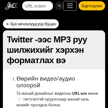
Бүртгүүлэх
← Бүх хичээлүүд рүү буцах
Twitter -ээс MP3 руу
шилжихийг хэрхэн
форматлах вэ
Өөрийн видео/аудио
олоорой
Та манай домайныг видеоны
URL-ын
өмнө
төгсгөлтэй оруулснаар манай заль
`/`
мэхийг оролдож болно.