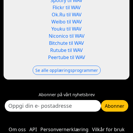
Spotify til WAV
Flickr til WAV
Ok.Ru til WAV
Weibo til WAV
Youku til WAV
Niconico til WAV
Bitchute til WAV
Rutube til WAV
Peertube til WAV
Se alle opplæringsprogrammer
Abonner på vårt nyhetsbrev
Abonner
Om oss
API
Personvernerklæring
Vilkår for bruk