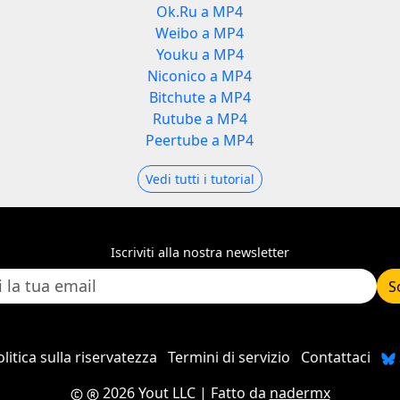
Ok.Ru a MP4
Weibo a MP4
Youku a MP4
Niconico a MP4
Bitchute a MP4
Rutube a MP4
Peertube a MP4
Vedi tutti i tutorial
Iscriviti alla nostra newsletter
S
litica sulla riservatezza
Termini di servizio
Contattaci
2026 Yout LLC
| Fatto da
nadermx