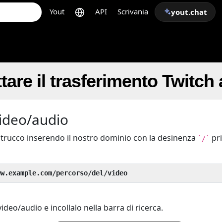
Yout
API
Scrivania
yout.chat
are il trasferimento Twitch
video/audio
o trucco inserendo il nostro dominio con la desinenza
pr
`/`
ww.example.com/percorso/del/video
ideo/audio e incollalo nella barra di ricerca.