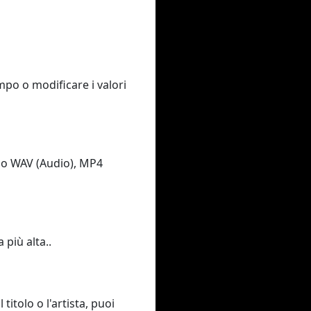
empo o modificare i valori
3 o WAV (Audio), MP4
 più alta..
titolo o l'artista, puoi