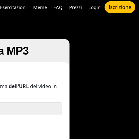
Iscrizione
Esercitazioni
Meme
FAQ
Prezzi
Login
 a MP3
ima
dell'URL
del video in