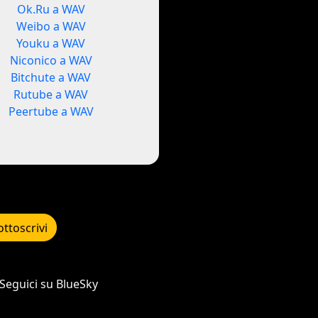
Ok.Ru a WAV
Weibo a WAV
Youku a WAV
Niconico a WAV
Bitchute a WAV
Rutube a WAV
Peertube a WAV
ottoscrivi
Seguici su BlueSky