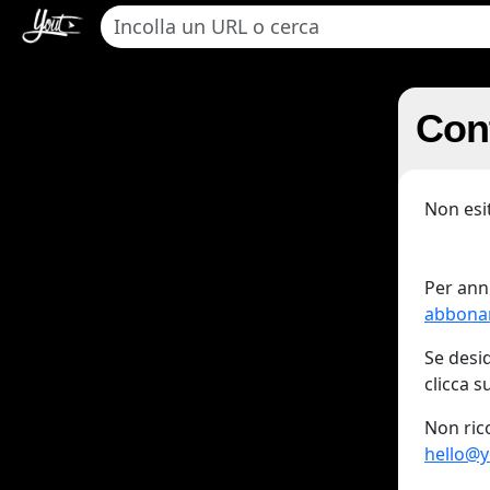
Cont
Non esit
Per ann
abbona
Se desid
clicca s
Non ric
hello@