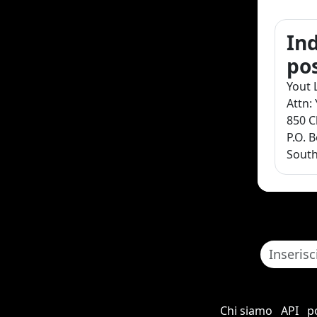
Ind
pos
Yout 
Attn:
850 Cl
P.O. 
South
Chi siamo
API
po