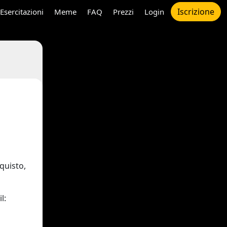
Iscrizione
Esercitazioni
Meme
FAQ
Prezzi
Login
quisto,
l: