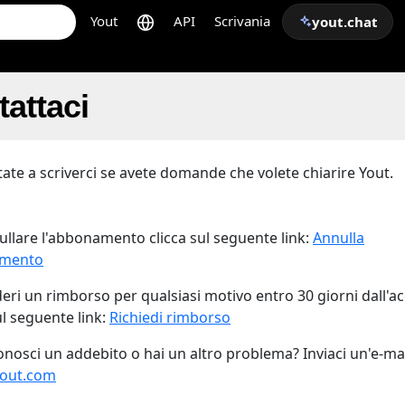
Yout
API
Scrivania
yout.chat
attaci
ate a scriverci se avete domande che volete chiarire Yout.
ullare l'abbonamento clicca sul seguente link:
Annulla
mento
eri un rimborso per qualsiasi motivo entro 30 giorni dall'ac
ul seguente link:
Richiedi rimborso
onosci un addebito o hai un altro problema? Inviaci un'e-mai
yout.com