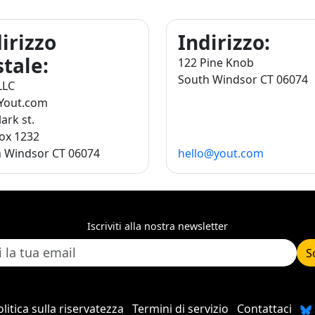
irizzo
Indirizzo:
tale:
122 Pine Knob
South Windsor CT 06074
LLC
 Yout.com
ark st.
Box 1232
 Windsor CT 06074
hello@yout.com
Iscriviti alla nostra newsletter
S
litica sulla riservatezza
Termini di servizio
Contattaci