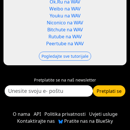
Ok.Ru na WAV
Weibo na WAV
Youku na WAV
Niconico na WAV
Bitchute na WAV
Rutube na WAV
Peertube na WAV
Pogledajte sve tutorijale
Pretplatite se na naš newsletter
Pretplati se
O nama
API
Politika privatnosti
Uvjeti usluge
Kontaktirajte nas
Pratite nas na BlueSky