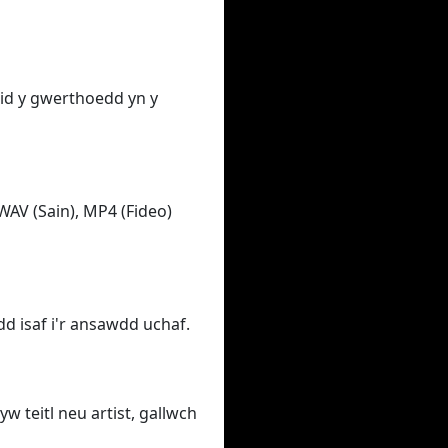
ewid y gwerthoedd yn y
WAV (Sain), MP4 (Fideo)
d isaf i'r ansawdd uchaf.
yw teitl neu artist, gallwch