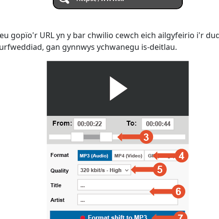
eu gopïo'r URL yn y bar chwilio cewch eich ailgyfeirio i'r d
furfweddiad, gan gynnwys ychwanegu is-deitlau.