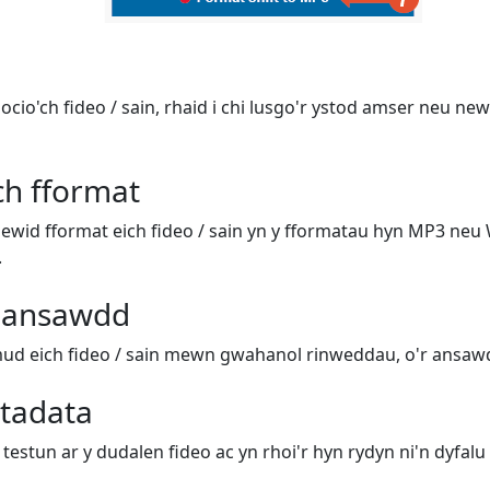
docio'ch fideo / sain, rhaid i chi lusgo'r ystod amser neu n
ch fformat
newid fformat eich fideo / sain yn y fformatau hyn MP3 neu 
.
 ansawdd
ud eich fideo / sain mewn gwahanol rinweddau, o'r ansawd
tadata
testun ar y dudalen fideo ac yn rhoi'r hyn rydyn ni'n dyfalu 