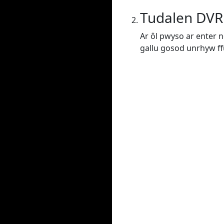
Tudalen DVR
Ar ôl pwyso ar enter n
gallu gosod unrhyw f