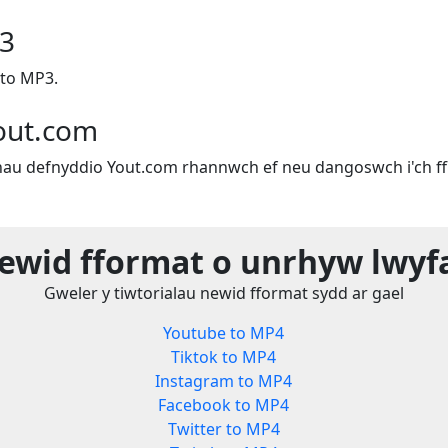
P3
 to MP3.
out.com
u defnyddio Yout.com rhannwch ef neu dangoswch i'ch ffr
ewid fformat o unrhyw lwyf
Gweler y tiwtorialau newid fformat sydd ar gael
Youtube to MP4
Tiktok to MP4
Instagram to MP4
Facebook to MP4
Twitter to MP4