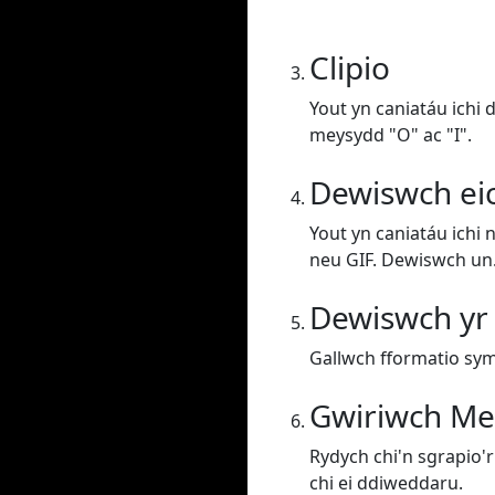
Clipio
Yout yn caniatáu ichi 
meysydd "O" ac "I".
Dewiswch ei
Yout yn caniatáu ichi 
neu GIF. Dewiswch un
Dewiswch yr
Gallwch fformatio sym
Gwiriwch Me
Rydych chi'n sgrapio'r 
chi ei ddiweddaru.