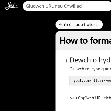
← Yn ôl i bob tiwtorial
How to forma
Dewch o hyd 
Gallwch roi cynnig ar 
 yout.com/https://w
Neu Copïwch URL eich fi