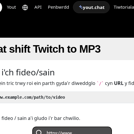
Yout
API
Penbwrdd
Tiwtorial
yout.chat
t shift Twitch to MP3
i'ch fideo/sain
ein tric trwy roi ein parth gyda'r diweddglo
cyn
URL
y fi
`/`
ww.example.com/path/to/video
deo / sain a'i gludo i'r bar chwilio.