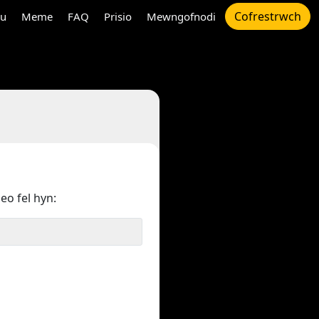
Cofrestrwch
au
Meme
FAQ
Prisio
Mewngofnodi
deo fel hyn: