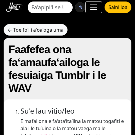
Saini loa
← Toe foʻi i aʻoaʻoga uma
Faafefea ona
faʻamaufaʻailoga le
fesuiaiga Tumblr i le
WAV
Su'e lau vitio/leo
E mafai ona e faʻataʻitaʻiina la matou togafiti e
ala i le tuʻuina o la matou vaega ma le