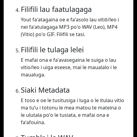
Filifili lau faatulagaga
Yout fa'atagaina oe e fa'asolo lau vitiō/leo i
nei fa'atulagaga MP3 po'o WAV (Leo), MP4
(Vitio) po'o GIF. Filifili se tasi.
Filifili le tulaga lelei
E mafai ona e fa'avasegaina le suiga o lau
vitio/leo i uiga eseese, mai le maualalo i le
maualuga.
Siaki Metadata
E toso e oe le tusitusiga i luga o le itulau vitio
ma tuʻu i totonu le mea matou te mateina o
le ulutala poʻo le tusiata, e mafai ona e
faʻafouina.