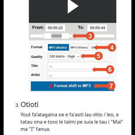
Otioti
Yout fa'atagaina oe e fa'aoti lau vitio / leo, e
tatau ona e toso le taimi pe suia le tau i "Mai"
ma "I" fanua.