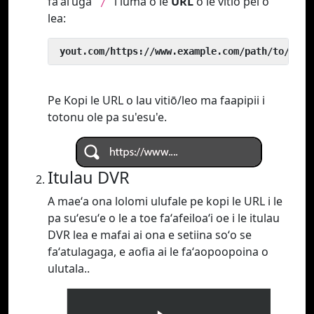
faʻaiʻuga
i luma o le
URL
o le vitio pei o
`/`
lea:
 yout.com/https://www.example.com/path/to/vide
Pe Kopi le URL o lau vitiō/leo ma faapipii i
totonu ole pa su'esu'e.
Itulau DVR
A maeʻa ona lolomi ulufale pe kopi le URL i le
pa suʻesuʻe o le a toe faʻafeiloaʻi oe i le itulau
DVR lea e mafai ai ona e setiina soʻo se
faʻatulagaga, e aofia ai le faʻaopoopoina o
ulutala..