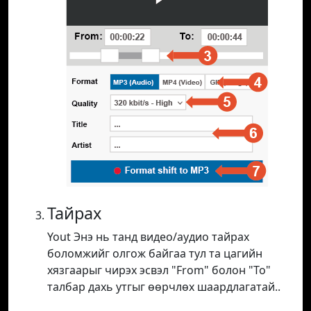
Тайрах
Yout Энэ нь танд видео/аудио тайрах
боломжийг олгож байгаа тул та цагийн
хязгаарыг чирэх эсвэл "From" болон "To"
талбар дахь утгыг өөрчлөх шаардлагатай..