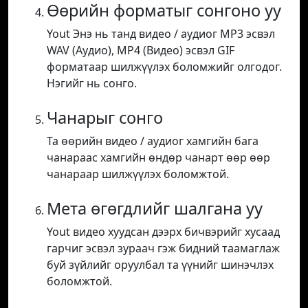
Өөрийн форматыг сонгоно уу
Yout Энэ нь танд видео / аудиог MP3 эсвэл
WAV (Аудио), MP4 (Видео) эсвэл GIF
форматаар шилжүүлэх боломжийг олгодог.
Нэгийг нь сонго.
Чанарыг сонго
Та өөрийн видео / аудиог хамгийн бага
чанараас хамгийн өндөр чанарт өөр өөр
чанараар шилжүүлэх боломжтой.
Мета өгөгдлийг шалгана уу
Yout видео хуудсан дээрх бичвэрийг хусаад
гарчиг эсвэл зураач гэж бидний таамаглаж
буй зүйлийг оруулбал та үүнийг шинэчлэх
боломжтой.