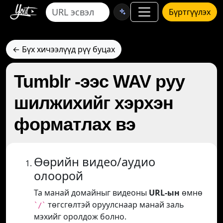
Бүртгүүлэх
← Бүх хичээлүүд рүү буцах
Tumblr -ээс WAV руу
шилжихийг хэрхэн
форматлах вэ
Өөрийн видео/аудио
олоорой
Та манай домайныг видеоны
URL-ын
өмнө
төгсгөлтэй оруулснаар манай заль
`/`
мэхийг оролдож болно.