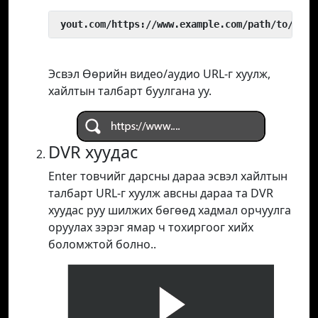
 yout.com/https://www.example.com/path/to/vide
Эсвэл Өөрийн видео/аудио URL-г хуулж,
хайлтын талбарт буулгана уу.
DVR хуудас
Enter товчийг дарсны дараа эсвэл хайлтын
талбарт URL-г хуулж авсны дараа та DVR
хуудас руу шилжих бөгөөд хадмал орчуулга
оруулах зэрэг ямар ч тохиргоог хийх
боломжтой болно..