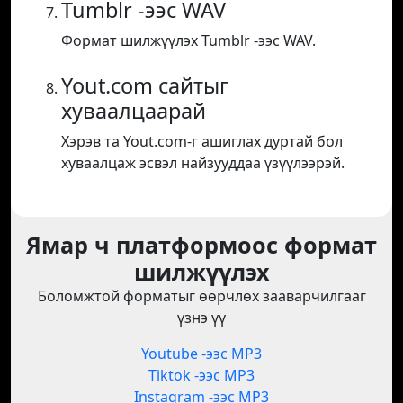
Tumblr -ээс WAV
Формат шилжүүлэх Tumblr -ээс WAV.
Yout.com сайтыг
хуваалцаарай
Хэрэв та Yout.com-г ашиглах дуртай бол
хуваалцаж эсвэл найзууддаа үзүүлээрэй.
Ямар ч платформоос формат
шилжүүлэх
Боломжтой форматыг өөрчлөх зааварчилгааг
үзнэ үү
Youtube -ээс MP3
Tiktok -ээс MP3
Instagram -ээс MP3