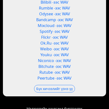
Bilibili -ээс WAV
Rumble -ээс WAV
Odysee -ээс WAV
Bandcamp -ээс WAV
Mixcloud -ээс WAV
Spotify -ээс WAV
Flickr -ээс WAV
Ok.Ru -ээс WAV
Weibo -ээс WAV
Youku -ээс WAV
Niconico -ээс WAV
Bitchute -ээс WAV
Rutube -ээс WAV
Peertube -ээс WAV
Бүх хичээлийг үзнэ үү
Мэдээллийн хуудсанд бүртгүүлэх