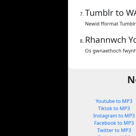
Tumblr to W
Newid fformat Tumblr
Rhannwch Y
Os gwnaethoch fwynha
N
Youtube to MP3
Tiktok to MP3
Instagram to MP3
Facebook to MP3
Twitter to MP3