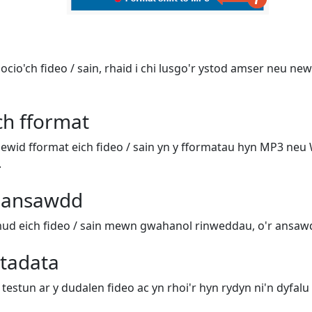
docio'ch fideo / sain, rhaid i chi lusgo'r ystod amser neu n
ch fformat
newid fformat eich fideo / sain yn y fformatau hyn MP3 neu 
.
 ansawdd
ud eich fideo / sain mewn gwahanol rinweddau, o'r ansawd
tadata
testun ar y dudalen fideo ac yn rhoi'r hyn rydyn ni'n dyfalu 