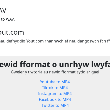
AV
 to WAV.
out.com
u defnyddio Yout.com rhannwch ef neu dangoswch i'ch ffr
ewid fformat o unrhyw lwyf
Gweler y tiwtorialau newid fformat sydd ar gael
Youtube to MP4
Tiktok to MP4
Instagram to MP4
Facebook to MP4
Twitter to MP4