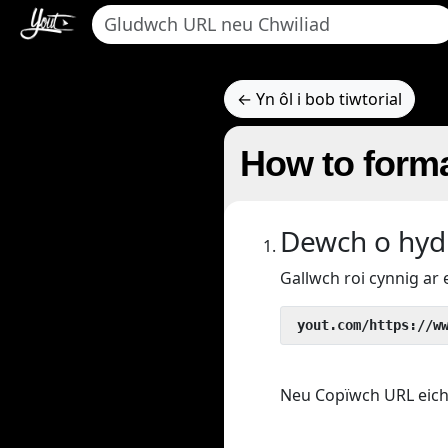
← Yn ôl i bob tiwtorial
How to forma
Dewch o hyd 
Gallwch roi cynnig ar 
 yout.com/https://w
Neu Copïwch URL eich fi