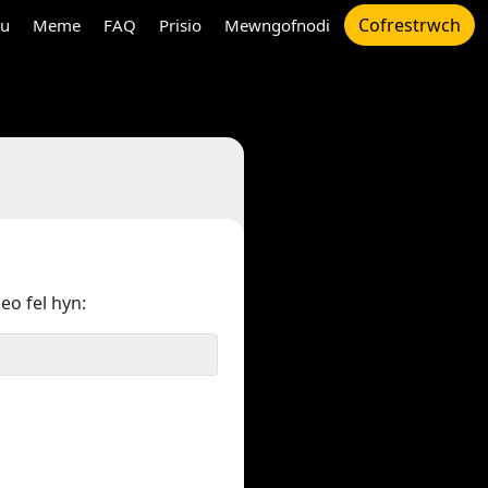
Cofrestrwch
au
Meme
FAQ
Prisio
Mewngofnodi
deo fel hyn: