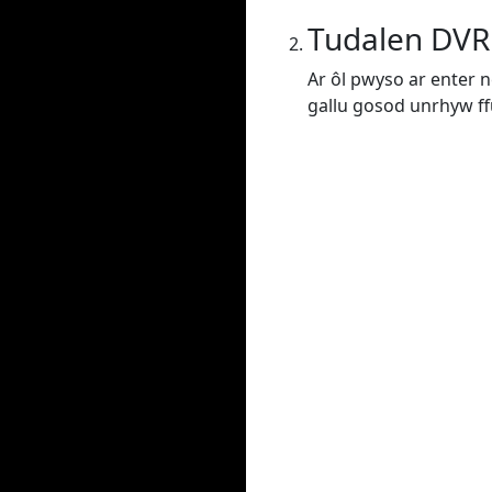
Tudalen DVR
Ar ôl pwyso ar enter n
gallu gosod unrhyw f