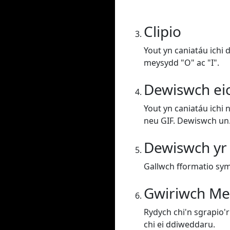
Clipio
Yout yn caniatáu ichi 
meysydd "O" ac "I".
Dewiswch ei
Yout yn caniatáu ichi 
neu GIF. Dewiswch un
Dewiswch yr
Gallwch fformatio sym
Gwiriwch Me
Rydych chi'n sgrapio'r 
chi ei ddiweddaru.