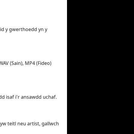
ewid y gwerthoedd yn y
WAV (Sain), MP4 (Fideo)
d isaf i'r ansawdd uchaf.
yw teitl neu artist, gallwch