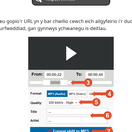
eu gopïo'r URL yn y bar chwilio cewch eich ailgyfeirio i'r d
furfweddiad, gan gynnwys ychwanegu is-deitlau.