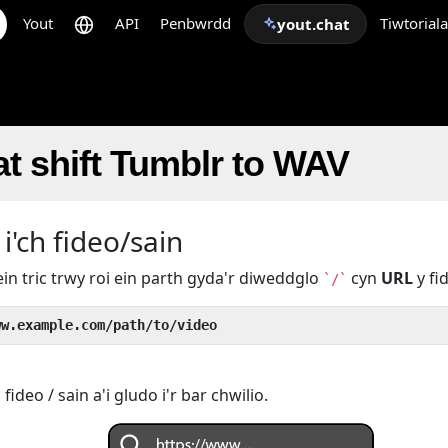
Yout
API
Penbwrdd
Tiwtorial
yout.chat
t shift Tumblr to WAV
i'ch fideo/sain
ein tric trwy roi ein parth gyda'r diweddglo
cyn
URL
y fi
`/`
ww.example.com/path/to/video
deo / sain a'i gludo i'r bar chwilio.