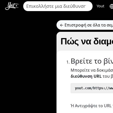
Yout
← Επιστροφή σε όλα τα σε
Πώς να διαμ
Βρείτε το βί
Μπορείτε να δοκιμάσ
διεύθυνση URL
του β
 yout.com/https://w
Ή Αντιγράψτε το URL 