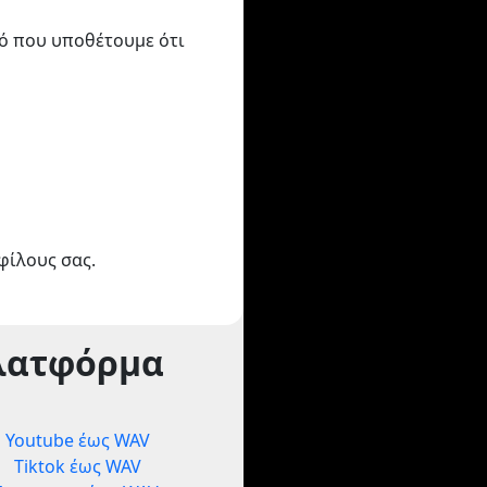
τό που υποθέτουμε ότι
φίλους σας.
λατφόρμα
Youtube έως WAV
Tiktok έως WAV