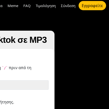
Εγγραφείτε
ια
Meme
FAQ
Τιμολόγηση
Σύνδεση
ktok σε MP3
η
πριν από τη
`/`
ήτησης.