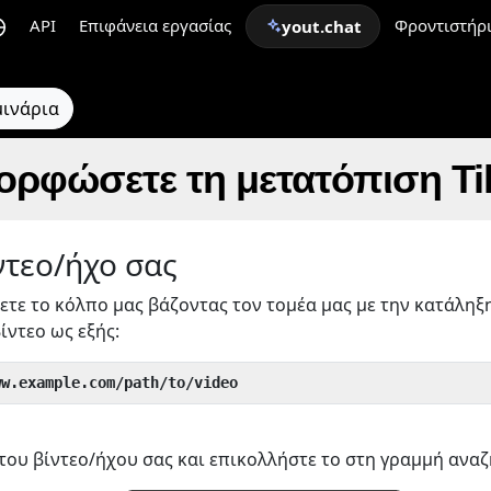
API
Επιφάνεια εργασίας
Φροντιστήρ
yout.chat
μινάρια
ορφώσετε τη μετατόπιση Ti
ντεο/ήχο σας
ετε το κόλπο μας βάζοντας τον τομέα μας με την κατάληξ
ίντεο ως εξής:
ww.example.com/path/to/video
του βίντεο/ήχου σας και επικολλήστε το στη γραμμή αναζ