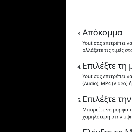
Απόκομμα
Yout σας επιτρέπει να
αλλάξετε τις τιμές στ
Επιλέξτε τη
Yout σας επιτρέπει ν
(Audio), MP4 (Video) ή
Επιλέξτε την
Μπορείτε να μορφοπο
χαμηλότερη στην υψη