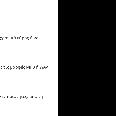
 χρονικό εύρος ή να
ές τις μορφές MP3 ή WAV
ές ποιότητες, από τη