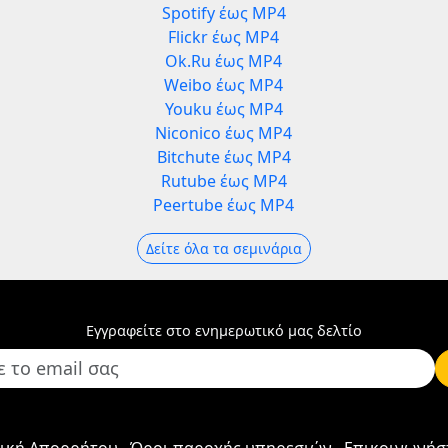
Spotify έως MP4
Flickr έως MP4
Ok.Ru έως MP4
Weibo έως MP4
Youku έως MP4
Niconico έως MP4
Bitchute έως MP4
Rutube έως MP4
Peertube έως MP4
Δείτε όλα τα σεμινάρια
Εγγραφείτε στο ενημερωτικό μας δελτίο