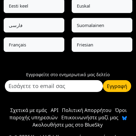
Eesti keel
Euskal
فارسی
Suomalainen
Français
Friesian
Εγγραφείτε στο ενημερωτικό μας δελτίο
Εγγραφή
Σχετικά με εμάς
API
Πολιτική Απορρήτου
Όροι
παροχής υπηρεσιών
Επικοινωνήστε μαζί μας
Ακολουθήστε μας στο BlueSky