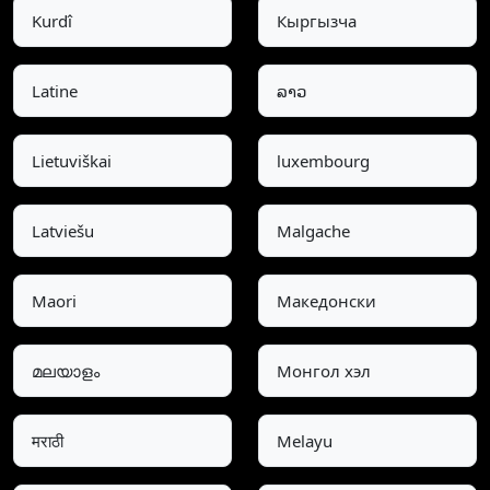
Kurdî
Кыргызча
Latine
ລາວ
Lietuviškai
luxembourg
Latviešu
Malgache
Maori
Македонски
മലയാളം
Монгол хэл
मराठी
Melayu