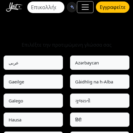
Εγγραφείτε
Επιλογή Γλώσσας
Επιλέξτε την προτιμώμενη γλώσσα σας
عربى
Azərbaycan
Gaeilge
Gàidhlig na h-Alba
Galego
ગુજરાતી
Hausa
हिंदी