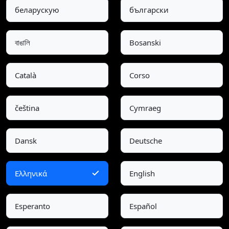
беларускую
български
বাঙালি
Bosanski
Català
Corso
čeština
Cymraeg
Dansk
Deutsche
Ελληνικά
English
Esperanto
Español