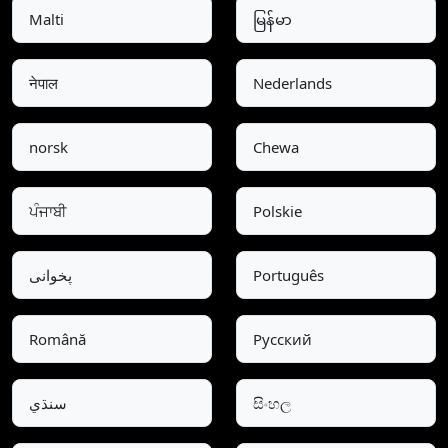
Malti
မြန်မာ
नेपाल
Nederlands
norsk
Chewa
ਪੰਜਾਬੀ
Polskie
پخوانی
Português
Română
Pусский
سنڌي
සිංහල