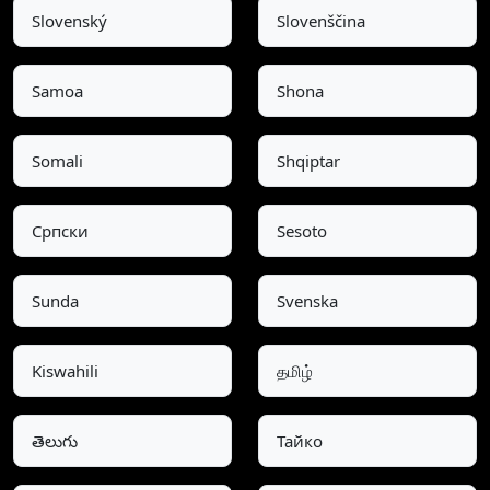
Slovenský
Slovenščina
Samoa
Shona
Somali
Shqiptar
Српски
Sesoto
Sunda
Svenska
Kiswahili
தமிழ்
తెలుగు
Тайко