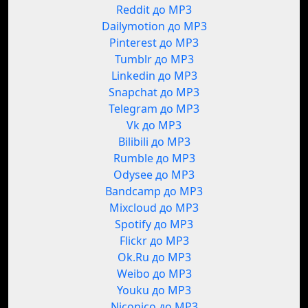
Reddit до MP3
Dailymotion до MP3
Pinterest до MP3
Tumblr до MP3
Linkedin до MP3
Snapchat до MP3
Telegram до MP3
Vk до MP3
Bilibili до MP3
Rumble до MP3
Odysee до MP3
Bandcamp до MP3
Mixcloud до MP3
Spotify до MP3
Flickr до MP3
Ok.Ru до MP3
Weibo до MP3
Youku до MP3
Niconico до MP3