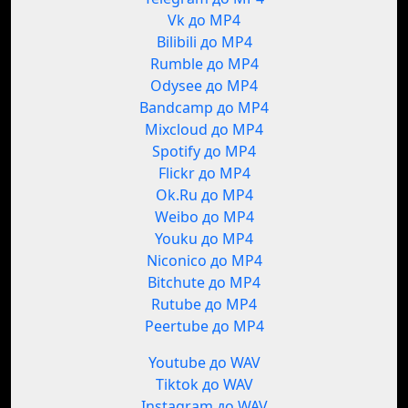
Vk до MP4
Bilibili до MP4
Rumble до MP4
Odysee до MP4
Bandcamp до MP4
Mixcloud до MP4
Spotify до MP4
Flickr до MP4
Ok.Ru до MP4
Weibo до MP4
Youku до MP4
Niconico до MP4
Bitchute до MP4
Rutube до MP4
Peertube до MP4
Youtube до WAV
Tiktok до WAV
Instagram до WAV