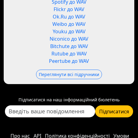
Spotify до WAV
Flickr до WAV
Ok.Ru до WAV
Weibo до WAV
Youku до WAV
Niconico до WAV
Bitchute до WAV
Rutube до WAV
Peertube до WAV
Переглянути всі підручники
Підписатися на наш інформаційний бюлетень
Підписатися
Про нас
API
Політика конфіденційності
Умови