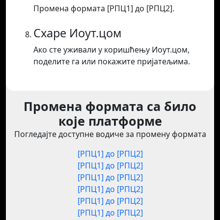
Промена формата [РПЦ1] до [РПЦ2].
Схаре Иоут.цом
Ако сте уживали у коришћењу Иоут.цом,
поделите га или покажите пријатељима.
Промена формата са било
које платформе
Погледајте доступне водиче за промену формата
[РПЦ1] до [РПЦ2]
[РПЦ1] до [РПЦ2]
[РПЦ1] до [РПЦ2]
[РПЦ1] до [РПЦ2]
[РПЦ1] до [РПЦ2]
[РПЦ1] до [РПЦ2]