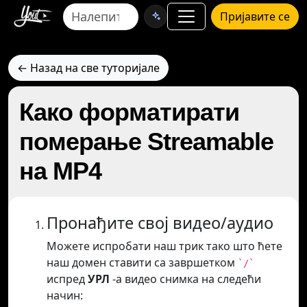
Пријавите се
← Назад на све туторијале
Како форматирати
померање Streamable
на MP4
Пронађите свој видео/аудио
Можете испробати наш трик тако што ћете
наш домен ставити са завршетком
`/`
испред
УРЛ
-а видео снимка на следећи
начин: