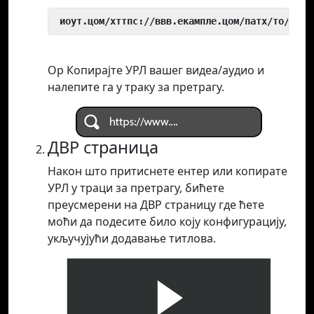
 иоут.цом/хттпс://ввв.екампле.цом/патх/то/виде
Ор Копирајте УРЛ вашег видеа/аудио и
налепите га у траку за претрагу.
ДВР страница
Након што притиснете ентер или копирате
УРЛ у траци за претрагу, бићете
преусмерени на ДВР страницу где ћете
моћи да подесите било коју конфигурацију,
укључујући додавање титлова.