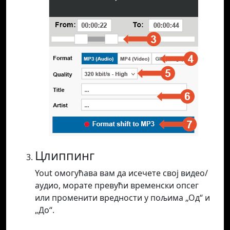
Цлиппинг
Yout омогућава вам да исечете свој видео/
аудио, морате превући временски опсег
или променити вредности у пољима „Од“ и
„До“.