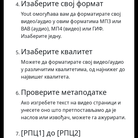
Изаберите свој формат
Yout омогућава вам да форматирате свој
видео/аудио у овим форматима МП3 или
ВАВ (аудио), МП4 (видео) или ГИФ.
Изаберите једну.
Изаберите квалитет
Можете да форматирате свој видео/аудио
у различитим квалитетима, од најнижег до
највишег квалитета.
Проверите метаподатке
Ако изгребете текст на видео страници и
унесете оно што претпостављамо да је
наслов или извођач, можете га ажурирати.
[РПЦ1] до [РПЦ2]