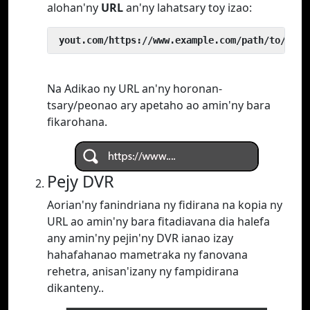
alohan'ny
URL
an'ny lahatsary toy izao:
 yout.com/https://www.example.com/path/to/vide
Na Adikao ny URL an'ny horonan-
tsary/peonao ary apetaho ao amin'ny bara
fikarohana.
Pejy DVR
Aorian'ny fanindriana ny fidirana na kopia ny
URL ao amin'ny bara fitadiavana dia halefa
any amin'ny pejin'ny DVR ianao izay
hahafahanao mametraka ny fanovana
rehetra, anisan'izany ny fampidirana
dikanteny..