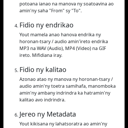
potoana ianao na manova ny soatoavina ao
amin'ny saha "From" sy "To".
Fidio ny endrikao
Yout mamela anao hanova endrika ny
horonan-tsary / audio amin'ireto endrika
MP3 na WAV (Audio), MP4 (Video) na GIF
ireto. Mifidiana iray.
Fidio ny kalitao
Azonao atao ny manova ny horonan-tsary /
audio amin'ny toetra samihafa, manomboka
amin'ny ambany indrindra ka hatramin'ny
kalitao avo indrindra.
Jereo ny Metadata
Yout kikisana ny lahatsoratra ao amin'ny