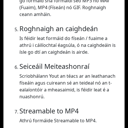
go formáid sna formáidí seo MP3 nó WAV
(Fuaim), MP4 (Físeán) nó GIF. Roghnaigh
ceann amháin.
Roghnaigh an caighdeán
Is féidir leat formáid do físeán / fuaime a
athrú i cáilíochtaí éagsúla, ó na caighdeáin is
ísle go dtí an caighdeán is airde.
Seiceáil Meiteashonraí
Scriobhálann Yout an téacs ar an leathanach
físeáin agus cuireann sé an teideal nó an t-
ealaíontóir a mheasaimid, is féidir leat é a
nuashonrú.
Streamable to MP4
Athrú formáide Streamable to MP4.