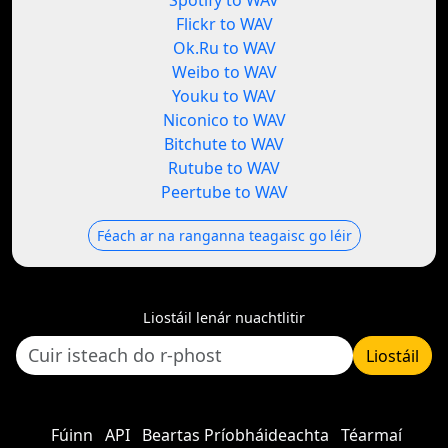
Spotify to WAV
Flickr to WAV
Ok.Ru to WAV
Weibo to WAV
Youku to WAV
Niconico to WAV
Bitchute to WAV
Rutube to WAV
Peertube to WAV
Féach ar na ranganna teagaisc go léir
Liostáil lenár nuachtlitir
Liostáil
Fúinn
API
Beartas Príobháideachta
Téarmaí