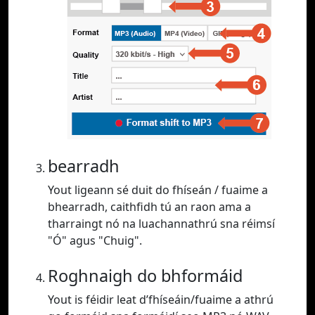
bearradh
Yout ligeann sé duit do fhíseán / fuaime a
bhearradh, caithfidh tú an raon ama a
tharraingt nó na luachannathrú sna réimsí
"Ó" agus "Chuig".
Roghnaigh do bhformáid
Yout is féidir leat d’fhíseáin/fuaime a athrú