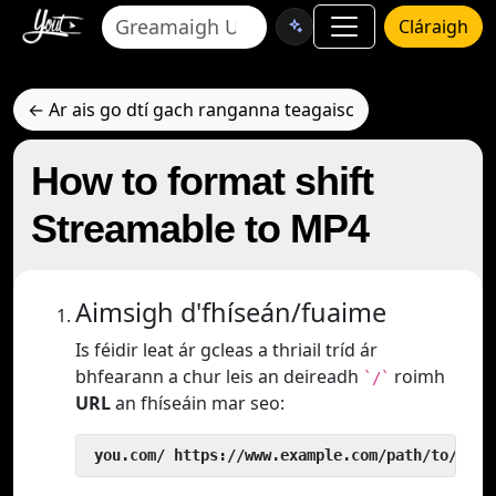
Cláraigh
← Ar ais go dtí gach ranganna teagaisc
How to format shift
Streamable to MP4
Aimsigh d'fhíseán/fuaime
Is féidir leat ár gcleas a thriail tríd ár
bhfearann a chur leis an deireadh
roimh
`/`
URL
an fhíseáin mar seo:
 you.com/ https://www.example.com/path/to/vide