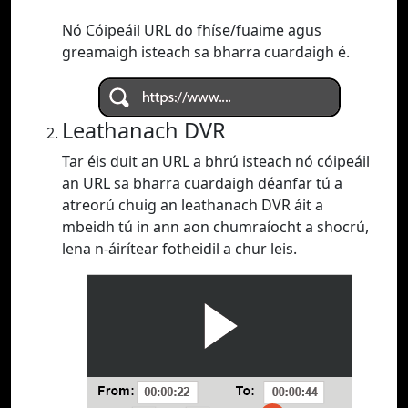
Nó Cóipeáil URL do fhíse/fuaime agus
greamaigh isteach sa bharra cuardaigh é.
Leathanach DVR
Tar éis duit an URL a bhrú isteach nó cóipeáil
an URL sa bharra cuardaigh déanfar tú a
atreorú chuig an leathanach DVR áit a
mbeidh tú in ann aon chumraíocht a shocrú,
lena n-áirítear fotheidil a chur leis.