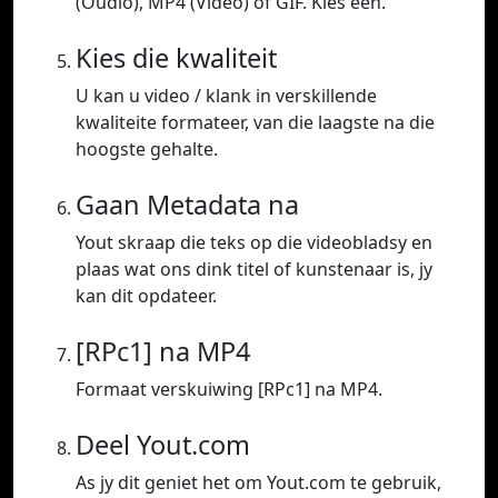
(Oudio), MP4 (Video) of GIF. Kies een.
Kies die kwaliteit
U kan u video / klank in verskillende
kwaliteite formateer, van die laagste na die
hoogste gehalte.
Gaan Metadata na
Yout skraap die teks op die videobladsy en
plaas wat ons dink titel of kunstenaar is, jy
kan dit opdateer.
[RPc1] na MP4
Formaat verskuiwing [RPc1] na MP4.
Deel Yout.com
As jy dit geniet het om Yout.com te gebruik,