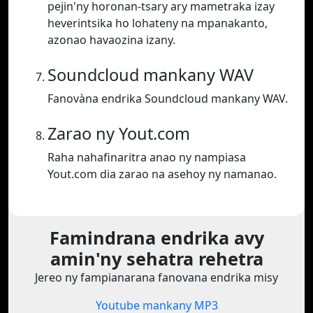
pejin'ny horonan-tsary ary mametraka izay
heverintsika ho lohateny na mpanakanto,
azonao havaozina izany.
Soundcloud mankany WAV
Fanovàna endrika Soundcloud mankany WAV.
Zarao ny Yout.com
Raha nahafinaritra anao ny nampiasa
Yout.com dia zarao na asehoy ny namanao.
Famindrana endrika avy
amin'ny sehatra rehetra
Jereo ny fampianarana fanovana endrika misy
Youtube mankany MP3