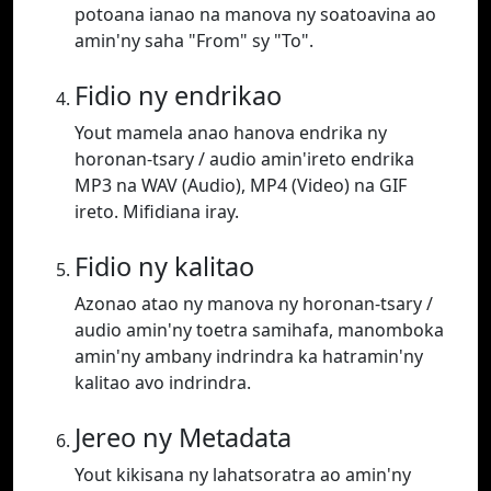
potoana ianao na manova ny soatoavina ao
amin'ny saha "From" sy "To".
Fidio ny endrikao
Yout mamela anao hanova endrika ny
horonan-tsary / audio amin'ireto endrika
MP3 na WAV (Audio), MP4 (Video) na GIF
ireto. Mifidiana iray.
Fidio ny kalitao
Azonao atao ny manova ny horonan-tsary /
audio amin'ny toetra samihafa, manomboka
amin'ny ambany indrindra ka hatramin'ny
kalitao avo indrindra.
Jereo ny Metadata
Yout kikisana ny lahatsoratra ao amin'ny