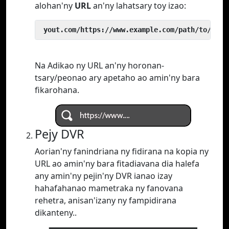
alohan'ny
URL
an'ny lahatsary toy izao:
 yout.com/https://www.example.com/path/to/vide
Na Adikao ny URL an'ny horonan-
tsary/peonao ary apetaho ao amin'ny bara
fikarohana.
Pejy DVR
Aorian'ny fanindriana ny fidirana na kopia ny
URL ao amin'ny bara fitadiavana dia halefa
any amin'ny pejin'ny DVR ianao izay
hahafahanao mametraka ny fanovana
rehetra, anisan'izany ny fampidirana
dikanteny..