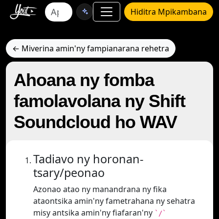
Hiditra Mpikambana
← Miverina amin'ny fampianarana rehetra
Ahoana ny fomba
famolavolana ny Shift
Soundcloud ho WAV
Tadiavo ny horonan-
tsary/peonao
Azonao atao ny manandrana ny fika
ataontsika amin'ny fametrahana ny sehatra
misy antsika amin'ny fiafaran'ny
`/`