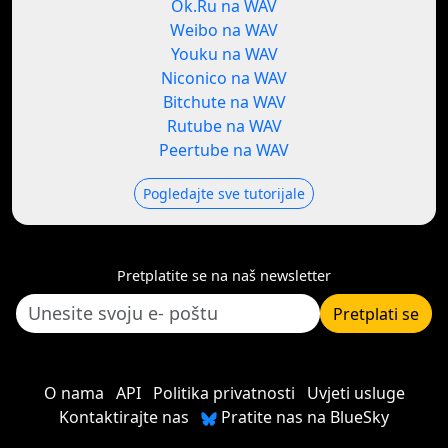
Ok.Ru na WAV
Weibo na WAV
Youku na WAV
Niconico na WAV
Bitchute na WAV
Rutube na WAV
Peertube na WAV
Pogledajte sve tutorijale
Pretplatite se na naš newsletter
Pretplati se
O nama
API
Politika privatnosti
Uvjeti usluge
Kontaktirajte nas
Pratite nas na BlueSky