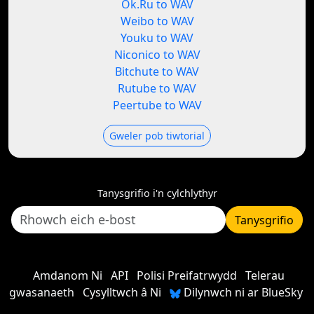
Ok.Ru to WAV
Weibo to WAV
Youku to WAV
Niconico to WAV
Bitchute to WAV
Rutube to WAV
Peertube to WAV
Gweler pob tiwtorial
Tanysgrifio i'n cylchlythyr
Tanysgrifio
Amdanom Ni
API
Polisi Preifatrwydd
Telerau
gwasanaeth
Cysylltwch â Ni
Dilynwch ni ar BlueSky