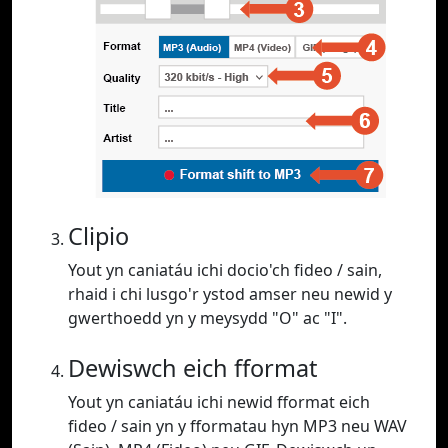
Clipio
Yout yn caniatáu ichi docio'ch fideo / sain,
rhaid i chi lusgo'r ystod amser neu newid y
gwerthoedd yn y meysydd "O" ac "I".
Dewiswch eich fformat
Yout yn caniatáu ichi newid fformat eich
fideo / sain yn y fformatau hyn MP3 neu WAV