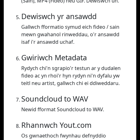
(Sain), MP4 (Fideo) neu GIF. Dewiswch un.
Dewiswch yr ansawdd
Gallwch fformatio symud eich fideo / sain
mewn gwahanol rinweddau, o'r ansawdd
isaf i'r ansawdd uchaf.
Gwiriwch Metadata
Rydych chi'n sgrapio'r testun ar y dudalen
fideo ac yn rhoi'r hyn rydyn ni'n dyfalu yw
teitl neu artist, gallwch chi ei ddiweddaru.
Soundcloud to WAV
Newid fformat Soundcloud to WAV.
Rhannwch Yout.com
Os gwnaethoch fwynhau defnyddio