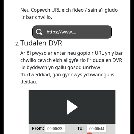
Neu Copïwch URL eich fideo / sain a'i gludo
i'r bar chwilio.
Tudalen DVR
Ar ôl pwyso ar enter neu gopïo'r URL yn y bar
chwilio cewch eich ailgyfeirio i'r dudalen DVR
lle byddwch yn gallu gosod unrhyw
ffurfweddiad, gan gynnwys ychwanegu is-
deitlau.