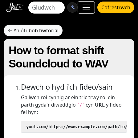
Cofrestrwch
← Yn ôl i bob tiwtorial
How to format shift
Soundcloud to WAV
Dewch o hyd i'ch fideo/sain
Gallwch roi cynnig ar ein tric trwy roi ein
parth gyda'r diweddglo
cyn
URL
y fideo
`/`
fel hyn:
 yout.com/https://www.example.com/path/to/vide