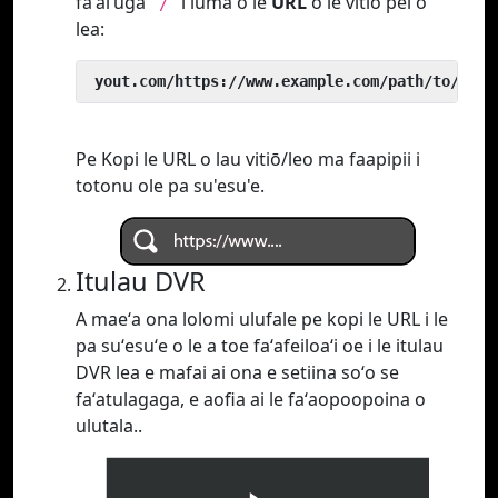
faʻaiʻuga
i luma o le
URL
o le vitio pei o
`/`
lea:
 yout.com/https://www.example.com/path/to/vide
Pe Kopi le URL o lau vitiō/leo ma faapipii i
totonu ole pa su'esu'e.
Itulau DVR
A maeʻa ona lolomi ulufale pe kopi le URL i le
pa suʻesuʻe o le a toe faʻafeiloaʻi oe i le itulau
DVR lea e mafai ai ona e setiina soʻo se
faʻatulagaga, e aofia ai le faʻaopoopoina o
ulutala..