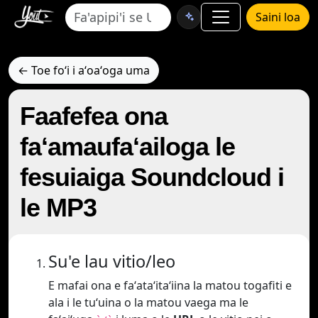
Saini loa
← Toe foʻi i aʻoaʻoga uma
Faafefea ona
faʻamaufaʻailoga le
fesuiaiga Soundcloud i
le MP3
Su'e lau vitio/leo
E mafai ona e faʻataʻitaʻiina la matou togafiti e
ala i le tuʻuina o la matou vaega ma le