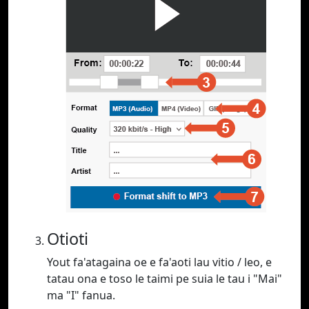
Otioti
Yout fa'atagaina oe e fa'aoti lau vitio / leo, e
tatau ona e toso le taimi pe suia le tau i "Mai"
ma "I" fanua.