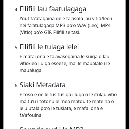
Filifili lau faatulagaga
Yout fa'atagaina oe e fa'asolo lau vitiō/leo i
nei fa'atulagaga MP3 po'o WAV (Leo), MP4
(Vitio) po'o GIF. Filifili se tasi.
Filifili le tulaga lelei
E mafai ona e fa'avasegaina le suiga o lau
vitio/leo i uiga eseese, mai le maualalo i le
maualuga.
Siaki Metadata
E toso e oe le tusitusiga i luga o le itulau vitio
ma tuʻu i totonu le mea matou te mateina o
le ulutala poʻo le tusiata, e mafai ona e
faʻafouina.