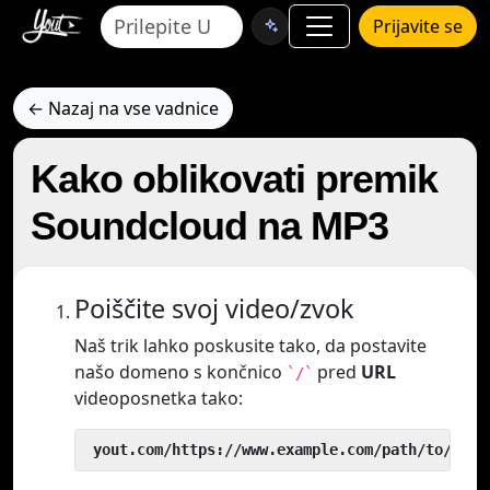
Prijavite se
← Nazaj na vse vadnice
Kako oblikovati premik
Soundcloud na MP3
Poiščite svoj video/zvok
Naš trik lahko poskusite tako, da postavite
našo domeno s končnico
pred
URL
`/`
videoposnetka tako:
 yout.com/https://www.example.com/path/to/vide