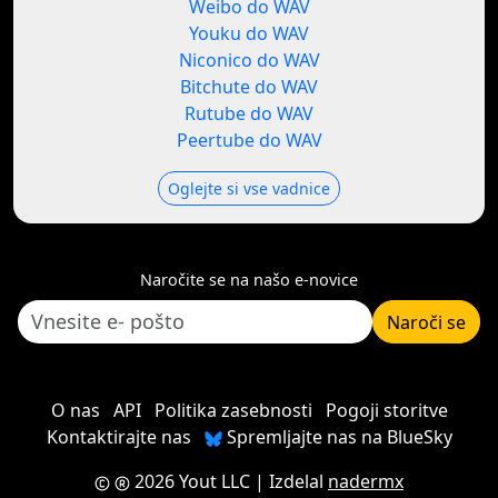
Weibo do WAV
Youku do WAV
Niconico do WAV
Bitchute do WAV
Rutube do WAV
Peertube do WAV
Oglejte si vse vadnice
Naročite se na našo e-novice
Naroči se
O nas
API
Politika zasebnosti
Pogoji storitve
Kontaktirajte nas
Spremljajte nas na BlueSky
2026 Yout LLC
| Izdelal
nadermx