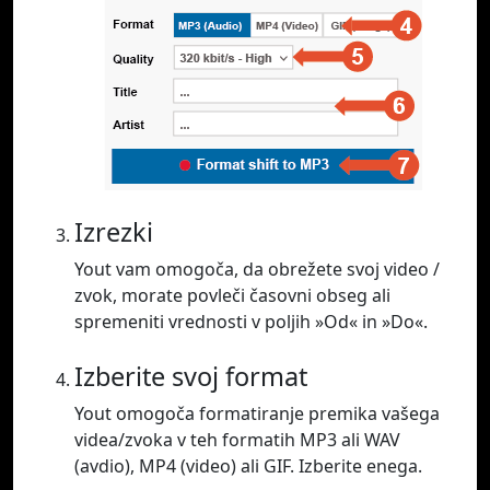
Izrezki
Yout vam omogoča, da obrežete svoj video /
zvok, morate povleči časovni obseg ali
spremeniti vrednosti v poljih »Od« in »Do«.
Izberite svoj format
Yout omogoča formatiranje premika vašega
videa/zvoka v teh formatih MP3 ali WAV
(avdio), MP4 (video) ali GIF. Izberite enega.