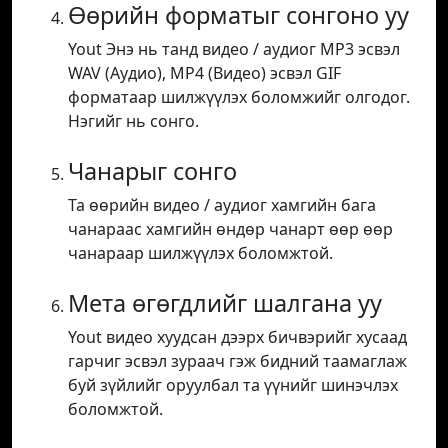
Өөрийн форматыг сонгоно уу
Yout Энэ нь танд видео / аудиог MP3 эсвэл
WAV (Аудио), MP4 (Видео) эсвэл GIF
форматаар шилжүүлэх боломжийг олгодог.
Нэгийг нь сонго.
Чанарыг сонго
Та өөрийн видео / аудиог хамгийн бага
чанараас хамгийн өндөр чанарт өөр өөр
чанараар шилжүүлэх боломжтой.
Мета өгөгдлийг шалгана уу
Yout видео хуудсан дээрх бичвэрийг хусаад
гарчиг эсвэл зураач гэж бидний таамаглаж
буй зүйлийг оруулбал та үүнийг шинэчлэх
боломжтой.