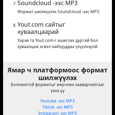
Soundcloud -ээс MP3
Формат шилжүүлэх Soundcloud -ээс MP3.
Yout.com сайтыг
хуваалцаарай
Хэрэв та Yout.com-г ашиглах дуртай бол
хуваалцаж эсвэл найзууддаа үзүүлээрэй.
Ямар ч платформоос формат
шилжүүлэх
Боломжтой форматыг өөрчлөх зааварчилгааг
үзнэ үү
Youtube -ээс MP3
Tiktok -ээс MP3
Instagram -ээс MP3