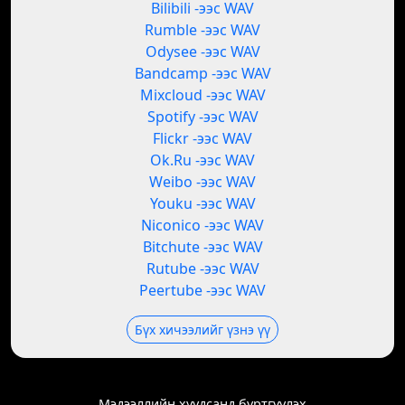
Bilibili -ээс WAV
Rumble -ээс WAV
Odysee -ээс WAV
Bandcamp -ээс WAV
Mixcloud -ээс WAV
Spotify -ээс WAV
Flickr -ээс WAV
Ok.Ru -ээс WAV
Weibo -ээс WAV
Youku -ээс WAV
Niconico -ээс WAV
Bitchute -ээс WAV
Rutube -ээс WAV
Peertube -ээс WAV
Бүх хичээлийг үзнэ үү
Мэдээллийн хуудсанд бүртгүүлэх