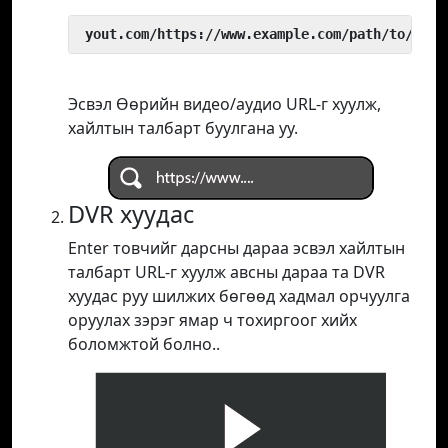
 yout.com/https://www.example.com/path/to/vide
Эсвэл Өөрийн видео/аудио URL-г хуулж,
хайлтын талбарт буулгана уу.
DVR хуудас
Enter товчийг дарсны дараа эсвэл хайлтын
талбарт URL-г хуулж авсны дараа та DVR
хуудас руу шилжих бөгөөд хадмал орчуулга
оруулах зэрэг ямар ч тохиргоог хийх
боломжтой болно..