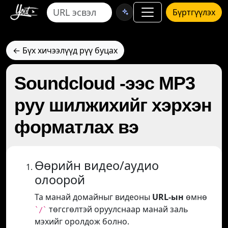
Бүртгүүлэх
← Бүх хичээлүүд рүү буцах
Soundcloud -ээс MP3
руу шилжихийг хэрхэн
форматлах вэ
Өөрийн видео/аудио
олоорой
Та манай домайныг видеоны
URL-ын
өмнө
төгсгөлтэй оруулснаар манай заль
`/`
мэхийг оролдож болно.