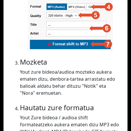
Mozketa
Yout zure bideoa/audioa mozteko aukera
ematen dizu, denbora-tartea arrastatu edo
balioak aldatu behar dituzu "Notik" eta
"Nora" eremuetan.
Hautatu zure formatua
Yout Zure bideoa / audioa shift
formateatzeko aukera ematen dizu MP3 edo