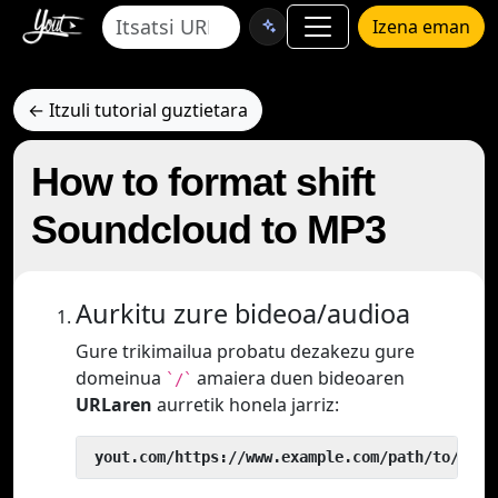
Izena eman
← Itzuli tutorial guztietara
How to format shift
Soundcloud to MP3
Aurkitu zure bideoa/audioa
Gure trikimailua probatu dezakezu gure
domeinua
amaiera duen bideoaren
`/`
URLaren
aurretik honela jarriz:
 yout.com/https://www.example.com/path/to/vide