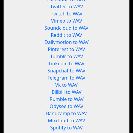
Twitter to WAV
Twitch to WAV
Vimeo to WAV
Soundcloud to WAV
Reddit to WAV
Dailymotion to WAV
Pinterest to WAV
Tumblr to WAV
Linkedin to WAV
Snapchat to WAV
Telegram to WAV
Vk to WAV
Bilibili to WAV
Rumble to WAV
Odysee to WAV
Bandcamp to WAV
Mixcloud to WAV
Spotify to WAV