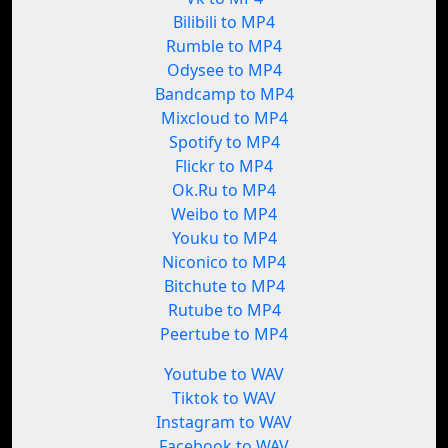
Bilibili to MP4
Rumble to MP4
Odysee to MP4
Bandcamp to MP4
Mixcloud to MP4
Spotify to MP4
Flickr to MP4
Ok.Ru to MP4
Weibo to MP4
Youku to MP4
Niconico to MP4
Bitchute to MP4
Rutube to MP4
Peertube to MP4
Youtube to WAV
Tiktok to WAV
Instagram to WAV
Facebook to WAV