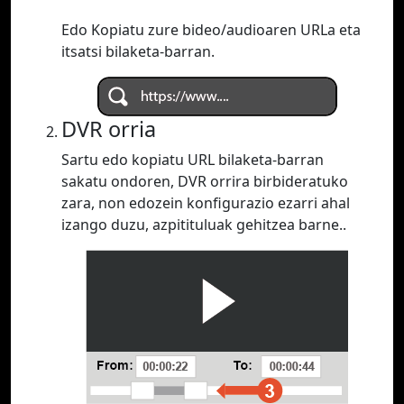
Edo Kopiatu zure bideo/audioaren URLa eta
itsatsi bilaketa-barran.
DVR orria
Sartu edo kopiatu URL bilaketa-barran
sakatu ondoren, DVR orrira birbideratuko
zara, non edozein konfigurazio ezarri ahal
izango duzu, azpitituluak gehitzea barne..