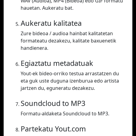
WAV (Audioa), MP4 (Bideoa) edo GIF formatu
hauetan. Aukeratu bat.
Aukeratu kalitatea
Zure bideoa / audioa hainbat kalitatetan
formateatu dezakezu, kalitate baxuenetik
handienera.
Egiaztatu metadatuak
Yout-ek bideo-orriko testua arrastatzen du
eta guk uste duguna izenburua edo artista
jartzen du, eguneratu dezakezu.
Soundcloud to MP3
Formatu-aldaketa Soundcloud to MP3.
Partekatu Yout.com