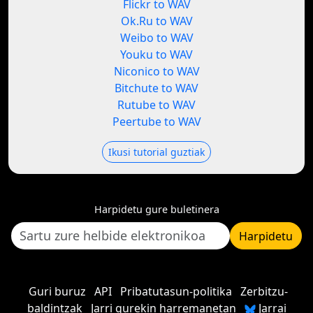
Flickr to WAV
Ok.Ru to WAV
Weibo to WAV
Youku to WAV
Niconico to WAV
Bitchute to WAV
Rutube to WAV
Peertube to WAV
Ikusi tutorial guztiak
Harpidetu gure buletinera
Harpidetu
Guri buruz
API
Pribatutasun-politika
Zerbitzu-
baldintzak
Jarri gurekin harremanetan
Jarrai