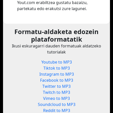
Yout.com erabiltzea gustatu bazaizu,
partekatu edo erakutsi zure lagunei.
Formatu-aldaketa edozein
plataformatatik
Ikusi eskuragarri dauden formatuak aldatzeko
tutorialak
Youtube to MP3
Tiktok to MP3
Instagram to MP3
Facebook to MP3
Twitter to MP3
Twitch to MP3
Vimeo to MP3
Soundcloud to MP3
Reddit to MP3