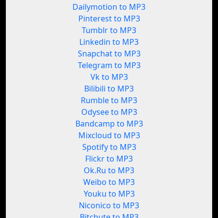
Dailymotion to MP3
Pinterest to MP3
Tumblr to MP3
Linkedin to MP3
Snapchat to MP3
Telegram to MP3
Vk to MP3
Bilibili to MP3
Rumble to MP3
Odysee to MP3
Bandcamp to MP3
Mixcloud to MP3
Spotify to MP3
Flickr to MP3
Ok.Ru to MP3
Weibo to MP3
Youku to MP3
Niconico to MP3
Bitchute to MP3