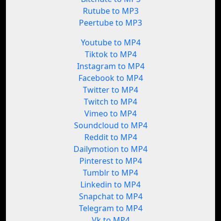
Rutube to MP3
Peertube to MP3
Youtube to MP4
Tiktok to MP4
Instagram to MP4
Facebook to MP4
Twitter to MP4
Twitch to MP4
Vimeo to MP4
Soundcloud to MP4
Reddit to MP4
Dailymotion to MP4
Pinterest to MP4
Tumblr to MP4
Linkedin to MP4
Snapchat to MP4
Telegram to MP4
Vk to MP4