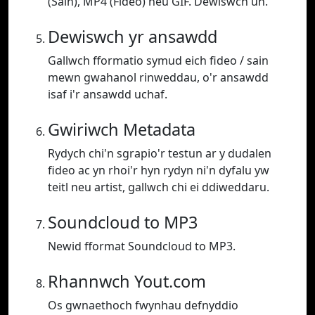
(Sain), MP4 (Fideo) neu GIF. Dewiswch un.
Dewiswch yr ansawdd
Gallwch fformatio symud eich fideo / sain
mewn gwahanol rinweddau, o'r ansawdd
isaf i'r ansawdd uchaf.
Gwiriwch Metadata
Rydych chi'n sgrapio'r testun ar y dudalen
fideo ac yn rhoi'r hyn rydyn ni'n dyfalu yw
teitl neu artist, gallwch chi ei ddiweddaru.
Soundcloud to MP3
Newid fformat Soundcloud to MP3.
Rhannwch Yout.com
Os gwnaethoch fwynhau defnyddio