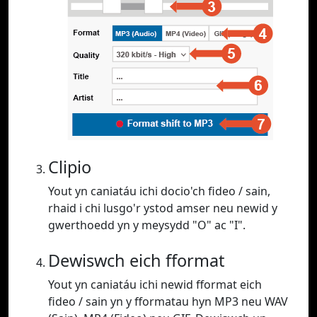
Clipio
Yout yn caniatáu ichi docio'ch fideo / sain,
rhaid i chi lusgo'r ystod amser neu newid y
gwerthoedd yn y meysydd "O" ac "I".
Dewiswch eich fformat
Yout yn caniatáu ichi newid fformat eich
fideo / sain yn y fformatau hyn MP3 neu WAV