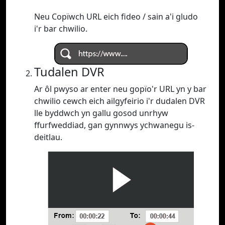
Neu Copïwch URL eich fideo / sain a'i gludo
i'r bar chwilio.
Tudalen DVR
Ar ôl pwyso ar enter neu gopïo'r URL yn y bar
chwilio cewch eich ailgyfeirio i'r dudalen DVR
lle byddwch yn gallu gosod unrhyw
ffurfweddiad, gan gynnwys ychwanegu is-
deitlau.