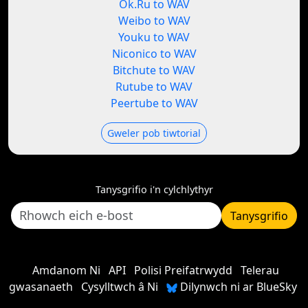
Ok.Ru to WAV
Weibo to WAV
Youku to WAV
Niconico to WAV
Bitchute to WAV
Rutube to WAV
Peertube to WAV
Gweler pob tiwtorial
Tanysgrifio i'n cylchlythyr
Tanysgrifio
Amdanom Ni
API
Polisi Preifatrwydd
Telerau
gwasanaeth
Cysylltwch â Ni
Dilynwch ni ar BlueSky