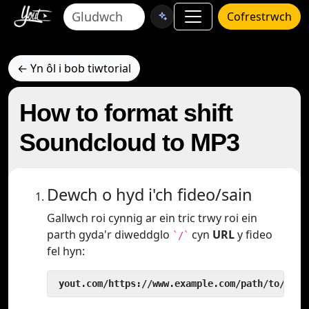
Cofrestrwch
← Yn ôl i bob tiwtorial
How to format shift
Soundcloud to MP3
Dewch o hyd i'ch fideo/sain
Gallwch roi cynnig ar ein tric trwy roi ein
parth gyda'r diweddglo
cyn
URL
y fideo
`/`
fel hyn:
 yout.com/https://www.example.com/path/to/vide