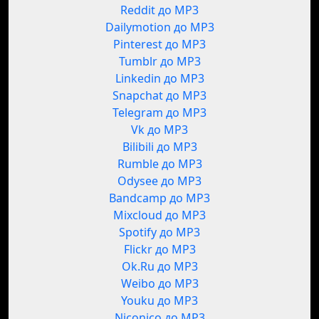
Reddit до MP3
Dailymotion до MP3
Pinterest до MP3
Tumblr до MP3
Linkedin до MP3
Snapchat до MP3
Telegram до MP3
Vk до MP3
Bilibili до MP3
Rumble до MP3
Odysee до MP3
Bandcamp до MP3
Mixcloud до MP3
Spotify до MP3
Flickr до MP3
Ok.Ru до MP3
Weibo до MP3
Youku до MP3
Niconico до MP3