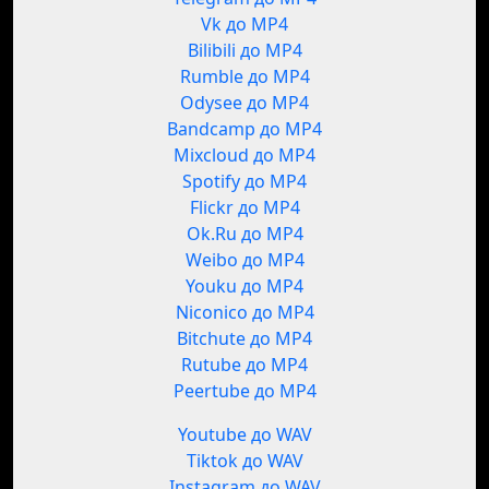
Vk до MP4
Bilibili до MP4
Rumble до MP4
Odysee до MP4
Bandcamp до MP4
Mixcloud до MP4
Spotify до MP4
Flickr до MP4
Ok.Ru до MP4
Weibo до MP4
Youku до MP4
Niconico до MP4
Bitchute до MP4
Rutube до MP4
Peertube до MP4
Youtube до WAV
Tiktok до WAV
Instagram до WAV