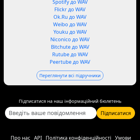
Spotify до WAV
Flickr до WAV
Ok.Ru до WAV
Weibo до WAV
Youku до WAV
Niconico до WAV
Bitchute до WAV
Rutube до WAV
Peertube до WAV
Переглянути всі підручники
Підписатися на наш інформаційний бюлетень
Підписатися
Про нас
API
Політика конфіденційності
Умови