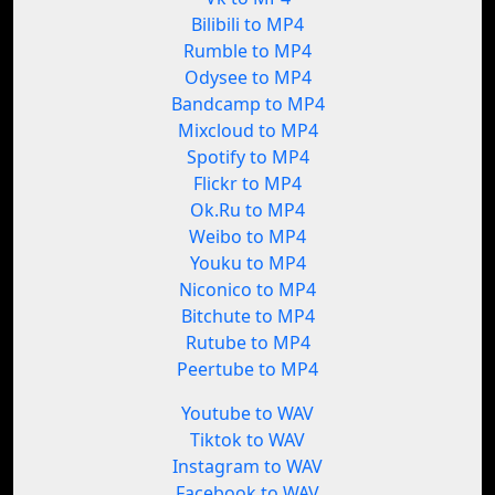
Bilibili to MP4
Rumble to MP4
Odysee to MP4
Bandcamp to MP4
Mixcloud to MP4
Spotify to MP4
Flickr to MP4
Ok.Ru to MP4
Weibo to MP4
Youku to MP4
Niconico to MP4
Bitchute to MP4
Rutube to MP4
Peertube to MP4
Youtube to WAV
Tiktok to WAV
Instagram to WAV
Facebook to WAV