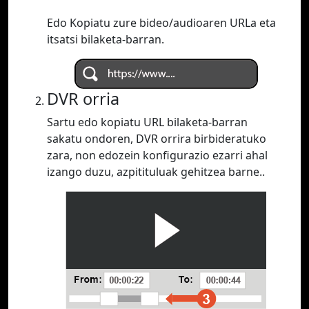
Edo Kopiatu zure bideo/audioaren URLa eta
itsatsi bilaketa-barran.
DVR orria
Sartu edo kopiatu URL bilaketa-barran
sakatu ondoren, DVR orrira birbideratuko
zara, non edozein konfigurazio ezarri ahal
izango duzu, azpitituluak gehitzea barne..