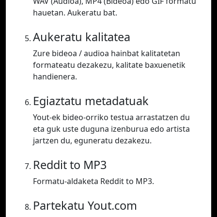
WAV (Audioa), MP4 (Bideoa) edo GIF formatu
hauetan. Aukeratu bat.
Aukeratu kalitatea
Zure bideoa / audioa hainbat kalitatetan
formateatu dezakezu, kalitate baxuenetik
handienera.
Egiaztatu metadatuak
Yout-ek bideo-orriko testua arrastatzen du
eta guk uste duguna izenburua edo artista
jartzen du, eguneratu dezakezu.
Reddit to MP3
Formatu-aldaketa Reddit to MP3.
Partekatu Yout.com