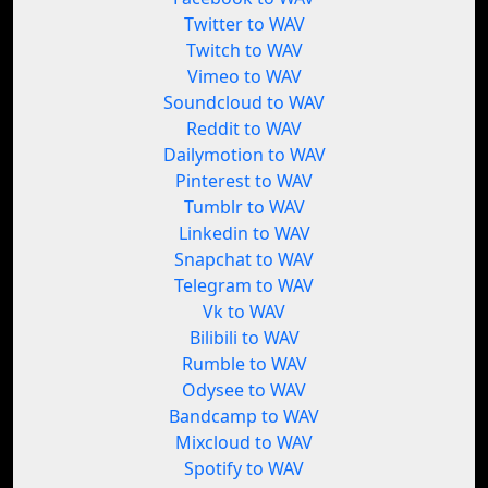
Twitter to WAV
Twitch to WAV
Vimeo to WAV
Soundcloud to WAV
Reddit to WAV
Dailymotion to WAV
Pinterest to WAV
Tumblr to WAV
Linkedin to WAV
Snapchat to WAV
Telegram to WAV
Vk to WAV
Bilibili to WAV
Rumble to WAV
Odysee to WAV
Bandcamp to WAV
Mixcloud to WAV
Spotify to WAV