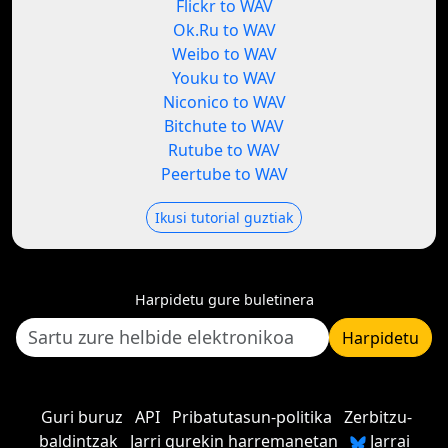
Flickr to WAV
Ok.Ru to WAV
Weibo to WAV
Youku to WAV
Niconico to WAV
Bitchute to WAV
Rutube to WAV
Peertube to WAV
Ikusi tutorial guztiak
Harpidetu gure buletinera
Harpidetu
Guri buruz
API
Pribatutasun-politika
Zerbitzu-
baldintzak
Jarri gurekin harremanetan
Jarrai