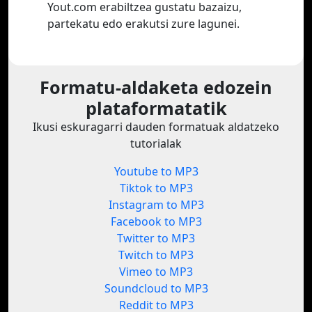
Yout.com erabiltzea gustatu bazaizu,
partekatu edo erakutsi zure lagunei.
Formatu-aldaketa edozein
plataformatatik
Ikusi eskuragarri dauden formatuak aldatzeko
tutorialak
Youtube to MP3
Tiktok to MP3
Instagram to MP3
Facebook to MP3
Twitter to MP3
Twitch to MP3
Vimeo to MP3
Soundcloud to MP3
Reddit to MP3