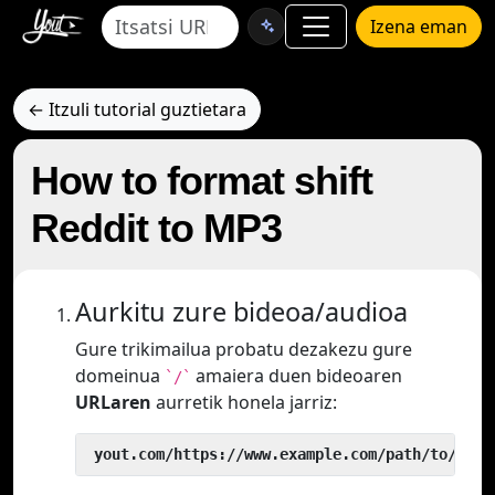
Izena eman
← Itzuli tutorial guztietara
How to format shift
Reddit to MP3
Aurkitu zure bideoa/audioa
Gure trikimailua probatu dezakezu gure
domeinua
amaiera duen bideoaren
`/`
URLaren
aurretik honela jarriz:
 yout.com/https://www.example.com/path/to/vide