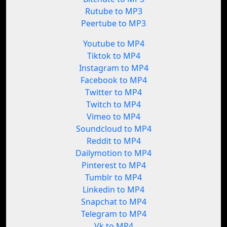
Rutube to MP3
Peertube to MP3
Youtube to MP4
Tiktok to MP4
Instagram to MP4
Facebook to MP4
Twitter to MP4
Twitch to MP4
Vimeo to MP4
Soundcloud to MP4
Reddit to MP4
Dailymotion to MP4
Pinterest to MP4
Tumblr to MP4
Linkedin to MP4
Snapchat to MP4
Telegram to MP4
Vk to MP4