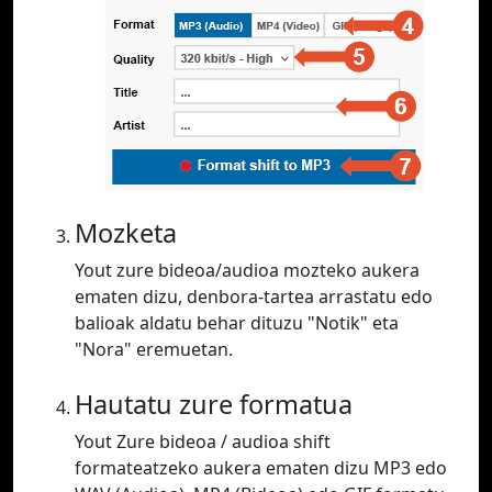
Mozketa
Yout zure bideoa/audioa mozteko aukera
ematen dizu, denbora-tartea arrastatu edo
balioak aldatu behar dituzu "Notik" eta
"Nora" eremuetan.
Hautatu zure formatua
Yout Zure bideoa / audioa shift
formateatzeko aukera ematen dizu MP3 edo