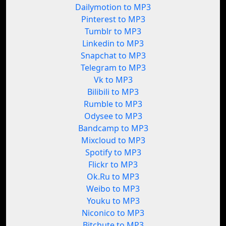
Dailymotion to MP3
Pinterest to MP3
Tumblr to MP3
Linkedin to MP3
Snapchat to MP3
Telegram to MP3
Vk to MP3
Bilibili to MP3
Rumble to MP3
Odysee to MP3
Bandcamp to MP3
Mixcloud to MP3
Spotify to MP3
Flickr to MP3
Ok.Ru to MP3
Weibo to MP3
Youku to MP3
Niconico to MP3
Bitchute to MP3