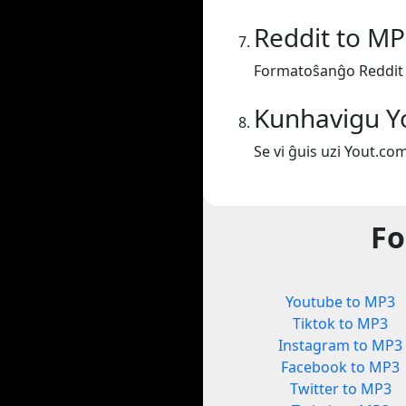
Reddit to M
Formatoŝanĝo Reddit
Kunhavigu Y
Se vi ĝuis uzi Yout.co
Fo
Youtube to MP3
Tiktok to MP3
Instagram to MP3
Facebook to MP3
Twitter to MP3