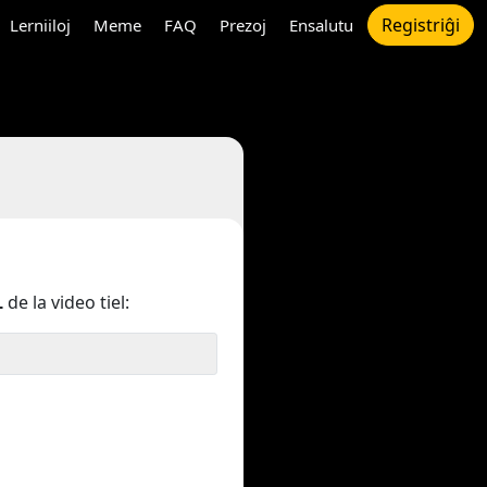
Registriĝi
Lerniiloj
Meme
FAQ
Prezoj
Ensalutu
L
de la video tiel: