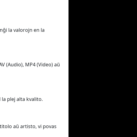
ĝi la valorojn en la
AV (Audio), MP4 (Video) aŭ
a plej alta kvalito.
itolo aŭ artisto, vi povas