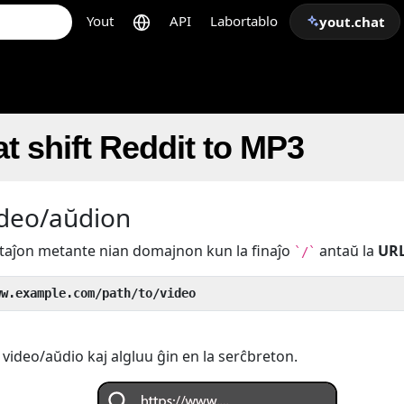
Yout
API
Labortablo
yout.chat
t shift Reddit to MP3
ideo/aŭdion
ertaĵon metante nian domajnon kun la finaĵo
antaŭ la
UR
`/`
ww.example.com/path/to/video
 video/aŭdio kaj algluu ĝin en la serĉbreton.