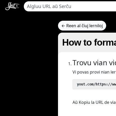
← Reen al ĉiuj lerniloj
How to forma
Trovu vian v
Vi povas provi nian l
 yout.com/https://w
Aŭ Kopiu la URL de via