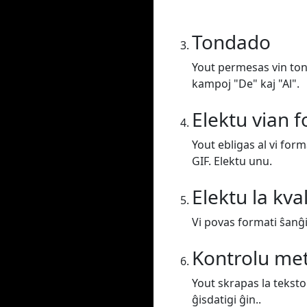
Tondado
Yout permesas vin tond
kampoj "De" kaj "Al".
Elektu vian 
Yout ebligas al vi for
GIF. Elektu unu.
Elektu la kva
Vi povas formati ŝanĝi 
Kontrolu me
Yout skrapas la teksto
ĝisdatigi ĝin..