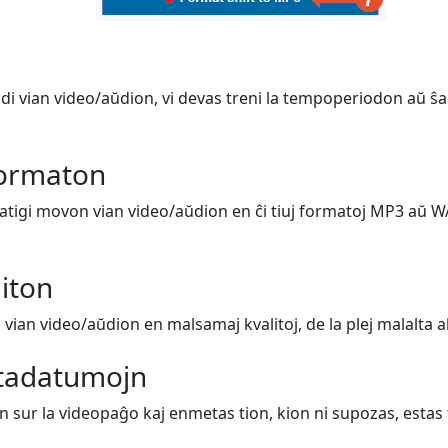
i vian video/aŭdion, vi devas treni la tempoperiodon aŭ ŝan
formaton
matigi movon vian video/aŭdion en ĉi tiuj formatoj MP3 aŭ W
liton
vian video/aŭdion en malsamaj kvalitoj, de la plej malalta al l
tadatumojn
n sur la videopaĝo kaj enmetas tion, kion ni supozas, estas t