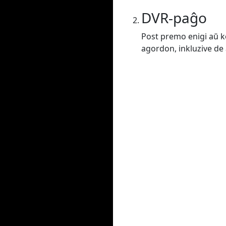
DVR-paĝo
Post premo enigi aŭ ko
agordon, inkluzive de