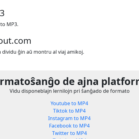
P3
 to MP3.
out.com
m dividu ĝin aŭ montru al viaj amikoj.
rmatoŝanĝo de ajna platfo
Vidu disponeblajn lernilojn pri ŝanĝado de formato
Youtube to MP4
Tiktok to MP4
Instagram to MP4
Facebook to MP4
Twitter to MP4