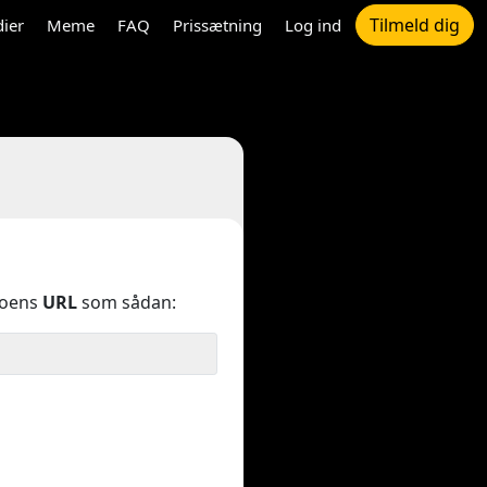
Tilmeld dig
dier
Meme
FAQ
Prissætning
Log ind
eoens
URL
som sådan: