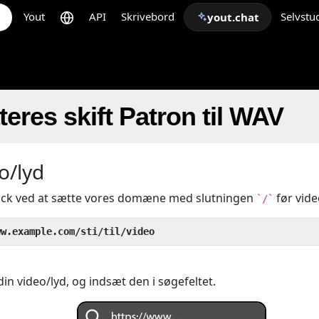
Yout
API
Skrivebord
Selvstu
yout.chat
eres skift Patron til WAV
o/lyd
rick ved at sætte vores domæne med slutningen
før vid
`/`
ww.example.com/sti/til/video
 din video/lyd, og indsæt den i søgefeltet.