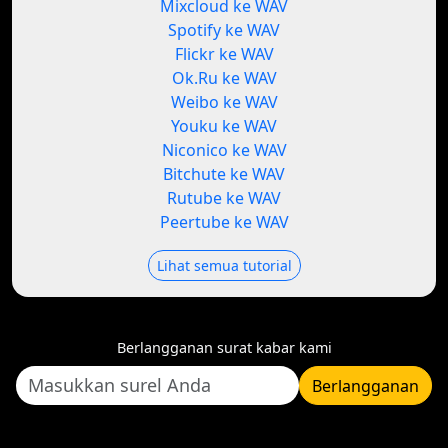
Mixcloud ke WAV
Spotify ke WAV
Flickr ke WAV
Ok.Ru ke WAV
Weibo ke WAV
Youku ke WAV
Niconico ke WAV
Bitchute ke WAV
Rutube ke WAV
Peertube ke WAV
Lihat semua tutorial
Berlangganan surat kabar kami
Berlangganan