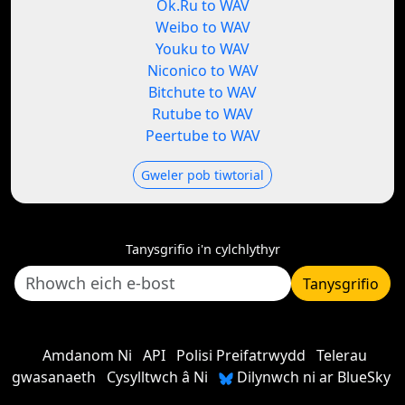
Ok.Ru to WAV
Weibo to WAV
Youku to WAV
Niconico to WAV
Bitchute to WAV
Rutube to WAV
Peertube to WAV
Gweler pob tiwtorial
Tanysgrifio i'n cylchlythyr
Tanysgrifio
Amdanom Ni
API
Polisi Preifatrwydd
Telerau
gwasanaeth
Cysylltwch â Ni
Dilynwch ni ar BlueSky