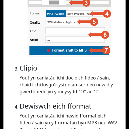
Clipio
Yout yn caniatáu ichi docio'ch fideo / sain,
rhaid i chi lusgo'r ystod amser neu newid y
gwerthoedd yn y meysydd "O" ac "I".
Dewiswch eich fformat
Yout yn caniatáu ichi newid fformat eich
fideo / sain yn y fformatau hyn MP3 neu WAV