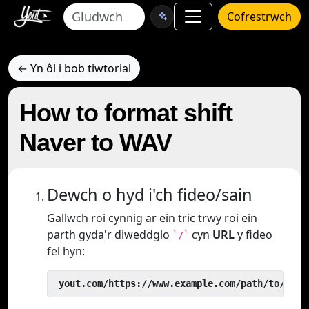
Cofrestrwch
← Yn ôl i bob tiwtorial
How to format shift
Naver to WAV
Dewch o hyd i'ch fideo/sain
Gallwch roi cynnig ar ein tric trwy roi ein
parth gyda'r diweddglo
cyn
URL
y fideo
`/`
fel hyn:
 yout.com/https://www.example.com/path/to/vide