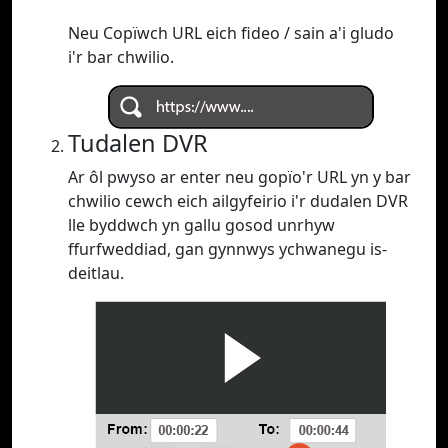
Neu Copïwch URL eich fideo / sain a'i gludo
i'r bar chwilio.
Tudalen DVR
Ar ôl pwyso ar enter neu gopïo'r URL yn y bar
chwilio cewch eich ailgyfeirio i'r dudalen DVR
lle byddwch yn gallu gosod unrhyw
ffurfweddiad, gan gynnwys ychwanegu is-
deitlau.