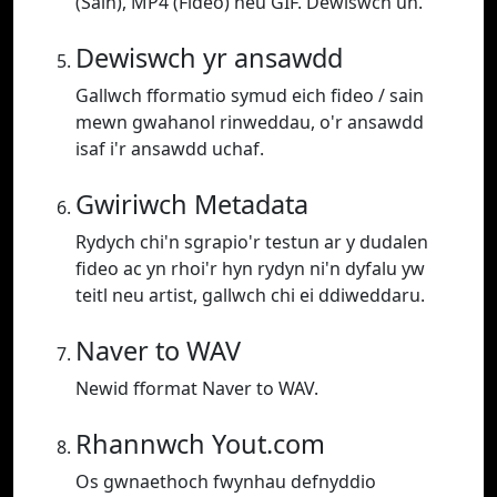
(Sain), MP4 (Fideo) neu GIF. Dewiswch un.
Dewiswch yr ansawdd
Gallwch fformatio symud eich fideo / sain
mewn gwahanol rinweddau, o'r ansawdd
isaf i'r ansawdd uchaf.
Gwiriwch Metadata
Rydych chi'n sgrapio'r testun ar y dudalen
fideo ac yn rhoi'r hyn rydyn ni'n dyfalu yw
teitl neu artist, gallwch chi ei ddiweddaru.
Naver to WAV
Newid fformat Naver to WAV.
Rhannwch Yout.com
Os gwnaethoch fwynhau defnyddio