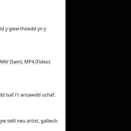
ewid y gwerthoedd yn y
WAV (Sain), MP4 (Fideo)
d isaf i'r ansawdd uchaf.
yw teitl neu artist, gallwch