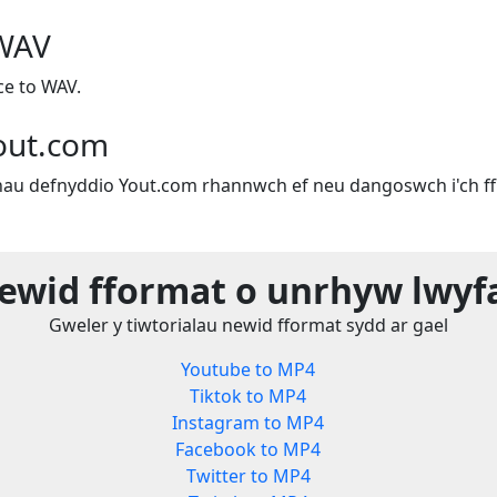
 WAV
e to WAV.
out.com
u defnyddio Yout.com rhannwch ef neu dangoswch i'ch ffr
ewid fformat o unrhyw lwyf
Gweler y tiwtorialau newid fformat sydd ar gael
Youtube to MP4
Tiktok to MP4
Instagram to MP4
Facebook to MP4
Twitter to MP4