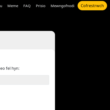
Cofrestrwch
au
Meme
FAQ
Prisio
Mewngofnodi
deo fel hyn: