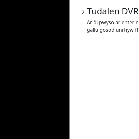
Tudalen DVR
Ar ôl pwyso ar enter n
gallu gosod unrhyw f