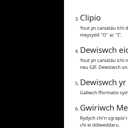
Clipio
Yout yn caniatáu ichi 
meysydd "O" ac "I".
Dewiswch ei
Yout yn caniatáu ichi 
neu GIF. Dewiswch un
Dewiswch yr
Gallwch fformatio sym
Gwiriwch Me
Rydych chi'n sgrapio'r 
chi ei ddiweddaru.