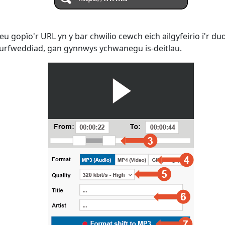
eu gopïo'r URL yn y bar chwilio cewch eich ailgyfeirio i'r d
furfweddiad, gan gynnwys ychwanegu is-deitlau.