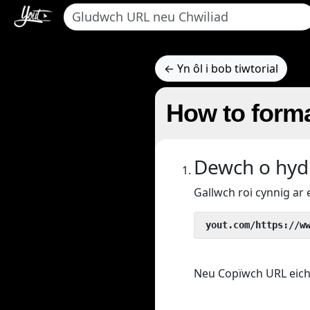
← Yn ôl i bob tiwtorial
How to forma
Dewch o hyd 
Gallwch roi cynnig ar 
 yout.com/https://w
Neu Copïwch URL eich fi