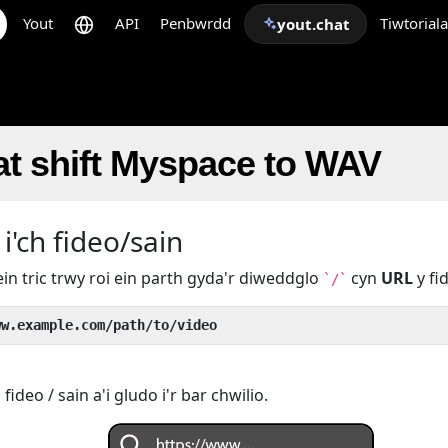
Yout
API
Penbwrdd
Tiwtorial
yout.chat
t shift Myspace to WAV
i'ch fideo/sain
ein tric trwy roi ein parth gyda'r diweddglo
cyn
URL
y fi
`/`
ww.example.com/path/to/video
deo / sain a'i gludo i'r bar chwilio.