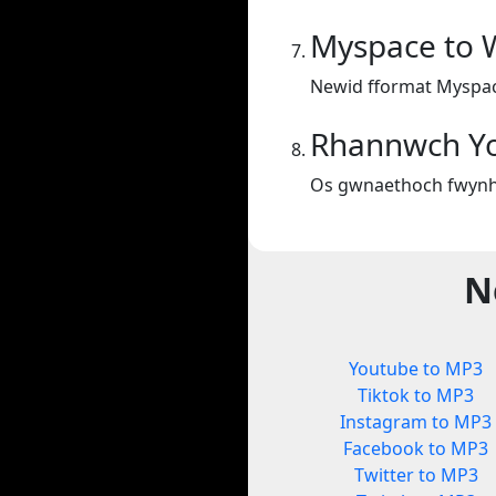
Myspace to
Newid fformat Myspac
Rhannwch Y
Os gwnaethoch fwynha
N
Youtube to MP3
Tiktok to MP3
Instagram to MP3
Facebook to MP3
Twitter to MP3