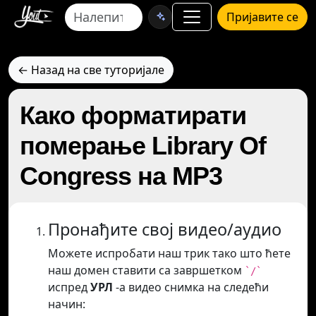
Пријавите се
← Назад на све туторијале
Како форматирати
померање Library Of
Congress на MP3
Пронађите свој видео/аудио
Можете испробати наш трик тако што ћете
наш домен ставити са завршетком
`/`
испред
УРЛ
-а видео снимка на следећи
начин: