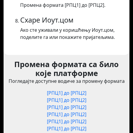
Промена формата [РПЦ1] до [РПЦ2].
Схаре Иоут.цом
Ако сте уживали у коришћењу Иоут.цом,
поделите га или покажите пријатељима.
Промена формата са било
које платформе
Погледајте доступне водиче за промену формата
[РПЦ1] до [РПЦ2]
[РПЦ1] до [РПЦ2]
[РПЦ1] до [РПЦ2]
[РПЦ1] до [РПЦ2]
[РПЦ1] до [РПЦ2]
[РПЦ1] до [РПЦ2]