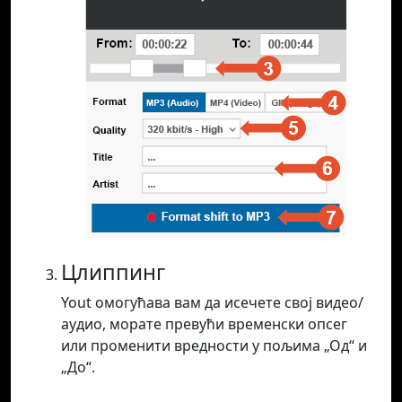
Цлиппинг
Yout омогућава вам да исечете свој видео/
аудио, морате превући временски опсег
или променити вредности у пољима „Од“ и
„До“.