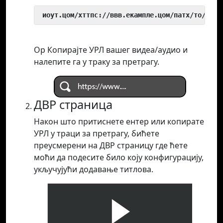
 иоут.цом/хттпс://ввв.екампле.цом/патх/то/виде
Ор Копирајте УРЛ вашег видеа/аудио и
налепите га у траку за претрагу.
ДВР страница
Након што притиснете ентер или копирате
УРЛ у траци за претрагу, бићете
преусмерени на ДВР страницу где ћете
моћи да подесите било коју конфигурацију,
укључујући додавање титлова.