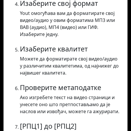
Изаберите свој формат
Yout омогућава вам да форматирате свој
видео/аудио у овим форматима МП3 или
ВАВ (аудио), МП4 (видео) или ГИФ.
Изаберите једну.
Изаберите квалитет
Можете да форматирате свој видео/аудио
у различитим квалитетима, од најнижег до
највишег квалитета.
Проверите метаподатке
Ако изгребете текст на видео страници и
унесете оно што претпостављамо да је
наслов или извођач, можете га ажурирати.
[РПЦ1] до [РПЦ2]