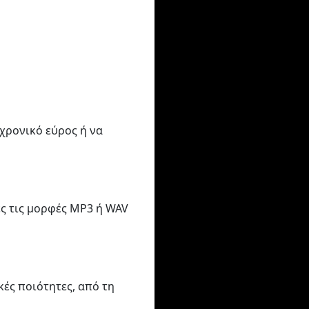
 χρονικό εύρος ή να
ές τις μορφές MP3 ή WAV
ές ποιότητες, από τη