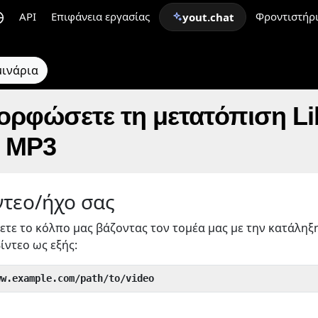
API
Επιφάνεια εργασίας
Φροντιστήρ
yout.chat
μινάρια
ορφώσετε τη μετατόπιση Li
ε MP3
ντεο/ήχο σας
ετε το κόλπο μας βάζοντας τον τομέα μας με την κατάληξ
ίντεο ως εξής:
ww.example.com/path/to/video