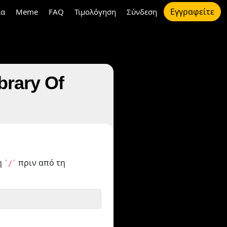
Εγγραφείτε
ια
Meme
FAQ
Τιμολόγηση
Σύνδεση
brary Of
η
πριν από τη
`/`