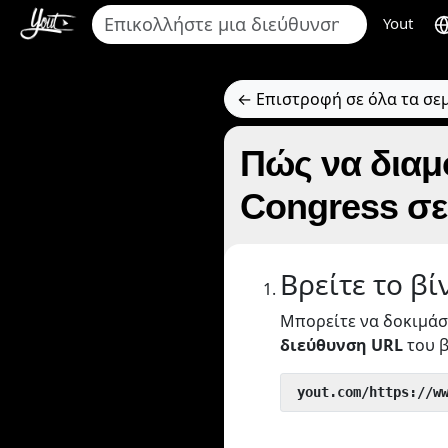
Yout
← Επιστροφή σε όλα τα σε
Πώς να διαμ
Congress σ
Βρείτε το βί
Μπορείτε να δοκιμάσ
διεύθυνση URL
του β
 yout.com/https://w