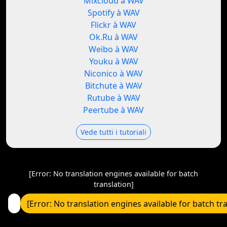
Mixcloud à WAV
Spotify à WAV
Flickr à WAV
Ok.Ru à WAV
Weibo à WAV
Youku à WAV
Niconico à WAV
Bitchute à WAV
Rutube à WAV
Peertube à WAV
Vede tutti i tutoriali
[Error: No translation engines available for batch
translation]
[Error: No translation engines available for batch tr