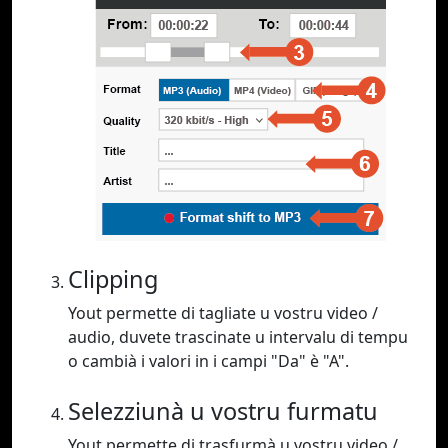
Clipping
Yout permette di tagliate u vostru video /
audio, duvete trascinate u intervalu di tempu
o cambià i valori in i campi "Da" è "A".
Selezziunà u vostru furmatu
Yout permette di trasfurmà u vostru video /