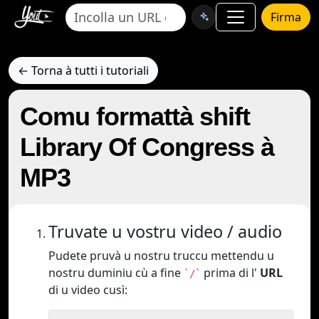
Firma
← Torna à tutti i tutoriali
Comu formattà shift
Library Of Congress à
MP3
Truvate u vostru video / audio
Pudete pruvà u nostru truccu mettendu u
nostru duminiu cù a fine
prima di l'
URL
`/`
di u video cusì: