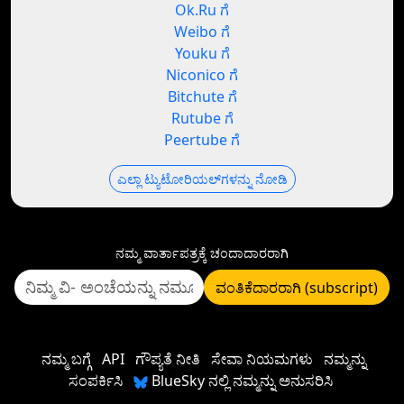
Ok.Ru ಗೆ
Weibo ಗೆ
Youku ಗೆ
Niconico ಗೆ
Bitchute ಗೆ
Rutube ಗೆ
Peertube ಗೆ
ಎಲ್ಲಾ ಟ್ಯುಟೋರಿಯಲ್‌ಗಳನ್ನು ನೋಡಿ
ನಮ್ಮ ವಾರ್ತಾಪತ್ರಕ್ಕೆ ಚಂದಾದಾರರಾಗಿ
ವಂತಿಕೆದಾರರಾಗಿ (subscript)
ನಮ್ಮ ಬಗ್ಗೆ
API
ಗೌಪ್ಯತೆ ನೀತಿ
ಸೇವಾ ನಿಯಮಗಳು
ನಮ್ಮನ್ನು
ಸಂಪರ್ಕಿಸಿ
BlueSky ನಲ್ಲಿ ನಮ್ಮನ್ನು ಅನುಸರಿಸಿ