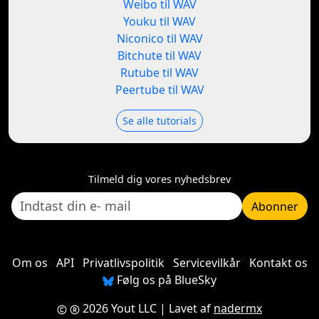
Weibo til WAV
Youku til WAV
Niconico til WAV
Bitchute til WAV
Rutube til WAV
Peertube til WAV
Se alle tutorials
Tilmeld dig vores nyhedsbrev
Abonner
Om os
API
Privatlivspolitik
Servicevilkår
Kontakt os
Følg os på BlueSky
2026 Yout LLC
| Lavet af
nadermx