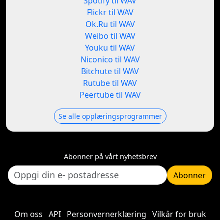
Spotify til WAV
Flickr til WAV
Ok.Ru til WAV
Weibo til WAV
Youku til WAV
Niconico til WAV
Bitchute til WAV
Rutube til WAV
Peertube til WAV
Se alle opplæringsprogrammer
Abonner på vårt nyhetsbrev
Abonner
Om oss
API
Personvernerklæring
Vilkår for bruk