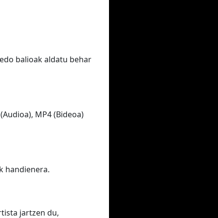
edo balioak aldatu behar
(Audioa), MP4 (Bideoa)
ik handienera.
ista jartzen du,