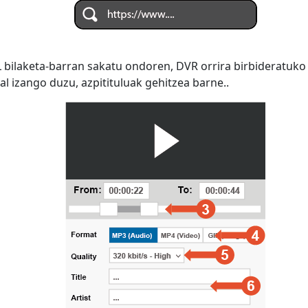
 bilaketa-barran sakatu ondoren, DVR orrira birbideratuko
al izango duzu, azpitituluak gehitzea barne..