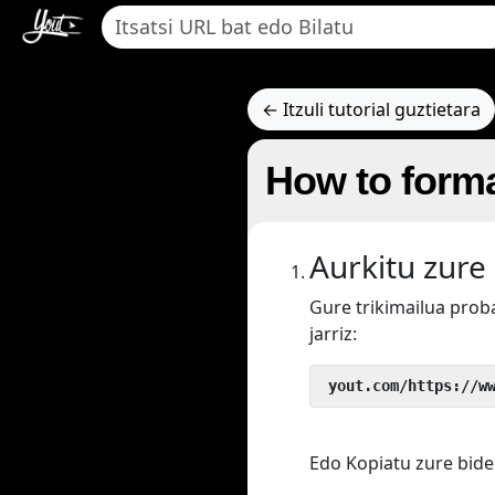
← Itzuli tutorial guztietara
How to forma
Aurkitu zure
Gure trikimailua pro
jarriz:
 yout.com/https://w
Edo Kopiatu zure bide