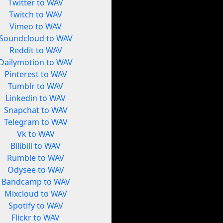
Twitter to WAV
Twitch to WAV
Vimeo to WAV
Soundcloud to WAV
Reddit to WAV
Dailymotion to WAV
Pinterest to WAV
Tumblr to WAV
Linkedin to WAV
Snapchat to WAV
Telegram to WAV
Vk to WAV
Bilibili to WAV
Rumble to WAV
Odysee to WAV
Bandcamp to WAV
Mixcloud to WAV
Spotify to WAV
Flickr to WAV