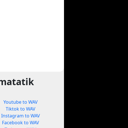
matatik
Youtube to WAV
Tiktok to WAV
Instagram to WAV
Facebook to WAV