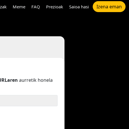
Izena eman
tzak
Meme
FAQ
Prezioak
Saioa hasi
URLaren
aurretik honela