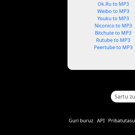
Ok.Ru to MP3
Weibo to MP3
Youku to MP3
Niconico to MP3
Bitchute to MP3
Rutube to MP3
Peertube to MP3
Guri buruz
API
Pribatutasu