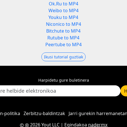
Ok.Ru to MP4
Weibo to MP4
Youku to MP4
Niconico to MP4
Bitchute to MP4
Rutube to MP4
Peertube to MP4
Ikusi tutorial guztiak
Harpidetu gure buletinera
H
n-politika
Zerbitzu-baldintzak
Jarri gurekin harremaneta
2026 Yout LLC
| Egindakoa
nadermx