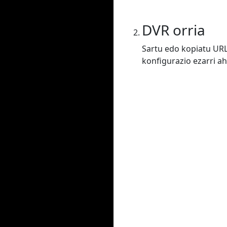
DVR orria
Sartu edo kopiatu URL
konfigurazio ezarri ah