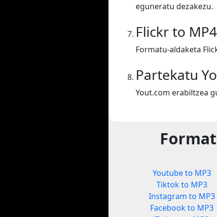
eguneratu dezakezu.
Flickr to MP4
Formatu-aldaketa Flic
Partekatu Y
Yout.com erabiltzea g
Format
Youtube to MP3
Tiktok to MP3
Instagram to MP3
Facebook to MP3