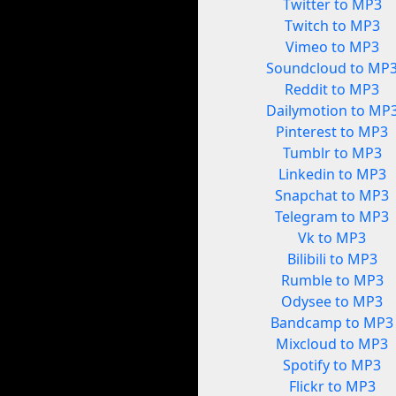
Twitter to MP3
Twitch to MP3
Vimeo to MP3
Soundcloud to MP
Reddit to MP3
Dailymotion to MP
Pinterest to MP3
Tumblr to MP3
Linkedin to MP3
Snapchat to MP3
Telegram to MP3
Vk to MP3
Bilibili to MP3
Rumble to MP3
Odysee to MP3
Bandcamp to MP3
Mixcloud to MP3
Spotify to MP3
Flickr to MP3