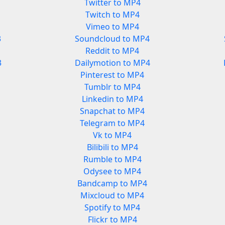
Twitter to MP4
Twitch to MP4
Vimeo to MP4
3
Soundcloud to MP4
Reddit to MP4
3
Dailymotion to MP4
Pinterest to MP4
Tumblr to MP4
Linkedin to MP4
Snapchat to MP4
Telegram to MP4
Vk to MP4
Bilibili to MP4
Rumble to MP4
Odysee to MP4
Bandcamp to MP4
Mixcloud to MP4
Spotify to MP4
Flickr to MP4