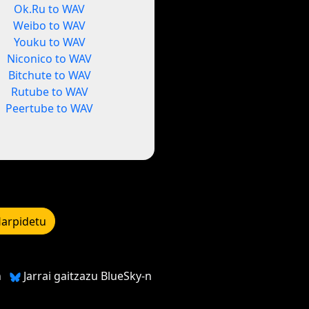
Ok.Ru to WAV
Weibo to WAV
Youku to WAV
Niconico to WAV
Bitchute to WAV
Rutube to WAV
Peertube to WAV
arpidetu
n
Jarrai gaitzazu BlueSky-n