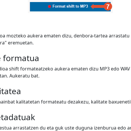
oa mozteko aukera ematen dizu, denbora-tartea arrastatu 
ora" eremuetan.
e formatua
dioa shift formateatzeko aukera ematen dizu MP3 edo WAV 
an. Aukeratu bat.
itatea
hainbat kalitatetan formateatu dezakezu, kalitate baxuenet
etadatuak
testua arrastatzen du eta guk uste duguna izenburua edo art