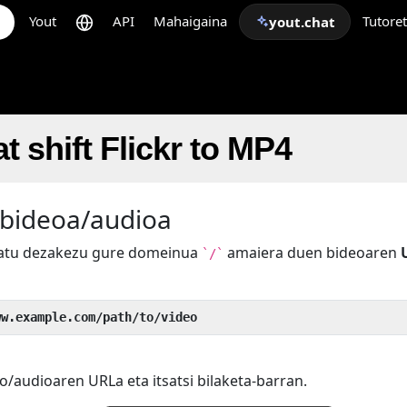
Yout
API
Mahaigaina
Tutore
yout.chat
t shift Flickr to MP4
 bideoa/audioa
batu dezakezu gure domeinua
amaiera duen bideoaren
`/`
ww.example.com/path/to/video
o/audioaren URLa eta itsatsi bilaketa-barran.