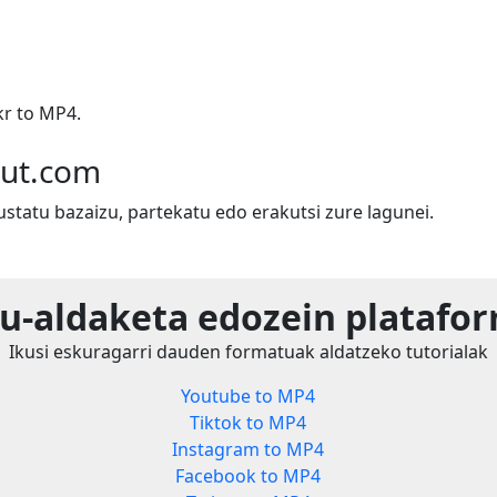
kr to MP4.
out.com
ustatu bazaizu, partekatu edo erakutsi zure lagunei.
u-aldaketa edozein platafor
Ikusi eskuragarri dauden formatuak aldatzeko tutorialak
Youtube to MP4
Tiktok to MP4
Instagram to MP4
Facebook to MP4