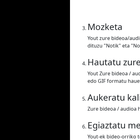
Mozketa
Yout zure bideoa/audi
dituzu "Notik" eta "N
Hautatu zur
Yout Zure bideoa / au
edo GIF formatu hauet
Aukeratu kal
Zure bideoa / audioa 
Egiaztatu m
Yout-ek bideo-orriko 