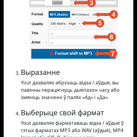
Выразанне
Yout дазваляе абрэзаць відэа / аўдыя, вы
павінны перацягнуць дыяпазон часу або
змяніць значэнні ў палях «Ад» і «Да».
Выберыце свой фармат
Yout дазваляе фарматаваць відэа / аўдыё ў
гэтых фарматах MP3 або WAV (аўдыё), MP4