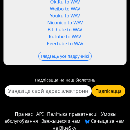
Ok.Ru to WAV
Weibo to WAV
Youku to WAV
Niconico to WAV
Bitchute to WAV
Rutube to WAV
Peertube to WAV
Глядзець усе падручнікі
Падпісацца на наш бюлетэнь
Падпісацца
Пра нас
API
Палітыка прыватнасці
Умовы
абслугоўвання
Звяжыцеся з намі
Сачыце за намі
на BlueSky