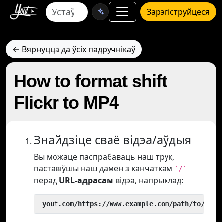
Зарэгіструйцеся
← Вярнуцца да ўсіх падручнікаў
How to format shift
Flickr to MP4
Знайдзіце сваё відэа/аўдыя
Вы можаце паспрабаваць наш трук,
паставіўшы наш дамен з канчаткам
`/`
перад
URL-адрасам
відэа, напрыклад:
 yout.com/https://www.example.com/path/to/vide