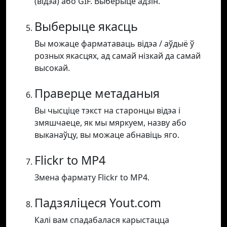
(відэа) або GIF. Выберыце адзін.
Выберыце якасць
Вы можаце фарматаваць відэа / аўдыё ў
розных якасцях, ад самай нізкай да самай
высокай.
Праверце метаданыя
Вы чысціце тэкст на старонцы відэа і
змяшчаеце, як мы мяркуем, назву або
выканаўцу, вы можаце абнавіць яго.
Flickr to MP4
Змена фармату Flickr to MP4.
Падзяліцеся Yout.com
Калі вам спадабалася карыстацца