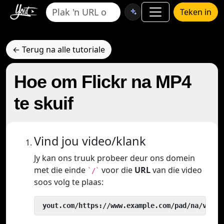
Teken in
← Terug na alle tutoriale
Hoe om Flickr na MP4
te skuif
Vind jou video/klank
Jy kan ons truuk probeer deur ons domein
met die einde
voor die
URL
van die video
`/`
soos volg te plaas:
 yout.com/https://www.example.com/pad/na/video