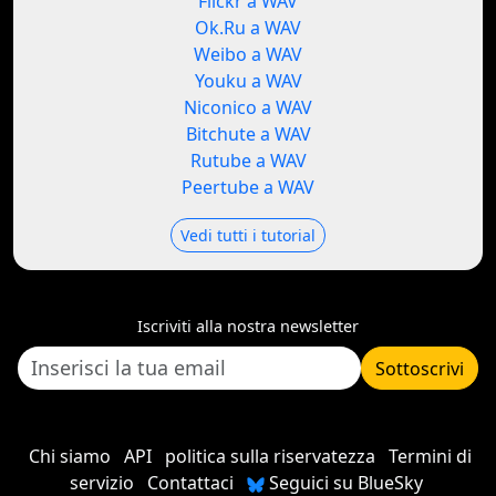
Flickr a WAV
Ok.Ru a WAV
Weibo a WAV
Youku a WAV
Niconico a WAV
Bitchute a WAV
Rutube a WAV
Peertube a WAV
Vedi tutti i tutorial
Iscriviti alla nostra newsletter
Sottoscrivi
Chi siamo
API
politica sulla riservatezza
Termini di
servizio
Contattaci
Seguici su BlueSky