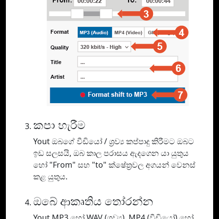
කපා හැරීම
Yout ඔබගේ වීඩියෝ / ශ්‍රව්‍ය කප්පාදු කිරීමට ඔබට
ඉඩ සලසයි, ඔබ කාල පරාසය ඇදගෙන යා යුතුය
හෝ "From" සහ "to" ක්ෂේත්‍රවල අගයන් වෙනස්
කළ යුතුය.
ඔබේ ආකෘතිය තෝරන්න
Yout MP3 හෝ WAV (ශ්‍රව්‍ය), MP4 (වීඩියෝ) හෝ