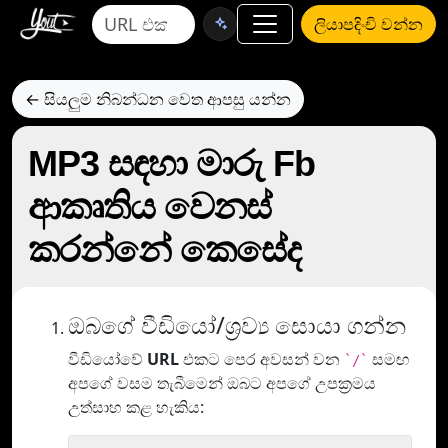
ලියාපදිංචි වන්න
← සියලුම නිබන්ධන වෙත ආපසු යන්න
MP3 සඳහා මාරු Fb
ආකෘතිය වෙනස්
කරන්නේ කෙසේද
ඔබගේ වීඩියෝ/ශ්‍රව්‍ය සොයා ගන්න
වීඩියෝවේ
URL
එකට පෙර අවසන් වන
සමඟ
`/`
අපගේ වසම තැබීමෙන් ඔබට අපගේ උපක්‍රමය
උත්සාහ කළ හැකිය: