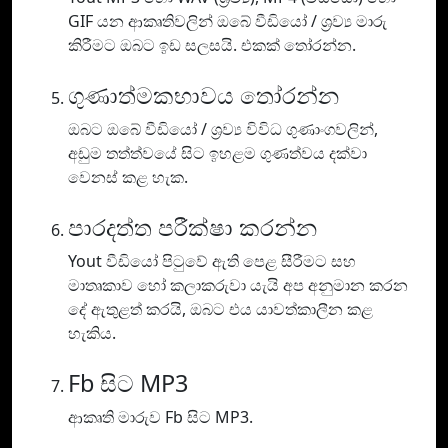
GIF යන ආකෘතිවලින් ඔබේ වීඩියෝ / ශ්‍රව්‍ය මාරු
කිරීමට ඔබට ඉඩ සලසයි. එකක් තෝරන්න.
ගුණාත්මකභාවය තෝරන්න
ඔබට ඔබේ වීඩියෝ / ශ්‍රව්‍ය විවිධ ගුණාංගවලින්,
අඩුම තත්ත්වයේ සිට ඉහළම ගුණත්වය දක්වා
වෙනස් කළ හැක.
පාරදත්ත පරීක්ෂා කරන්න
Yout වීඩියෝ පිටුවේ ඇති පෙළ සීරීමට සහ
මාතෘකාව හෝ කලාකරුවා යැයි අප අනුමාන කරන
දේ ඇතුළත් කරයි, ඔබට එය යාවත්කාලීන කළ
හැකිය.
Fb සිට MP3
ආකෘති මාරුව Fb සිට MP3.