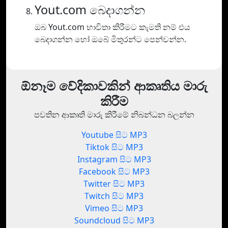
Yout.com බෙදාගන්න
ඔබ Yout.com භාවිතා කිරීමට කැමති නම් එය
බෙදාගන්න හෝ ඔබේ මිතුරන්ට පෙන්වන්න.
ඕනෑම වේදිකාවකින් ආකෘතිය මාරු
කිරීම
පවතින ආකෘති මාරු කිරීමේ නිබන්ධන බලන්න
Youtube සිට MP3
Tiktok සිට MP3
Instagram සිට MP3
Facebook සිට MP3
Twitter සිට MP3
Twitch සිට MP3
Vimeo සිට MP3
Soundcloud සිට MP3