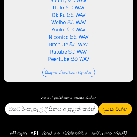
Spotify සිට WAV
Flickr සිට WAV
Ok.Ru සිට WAV
Weibo සිට WAV
Youku සිට WAV
Niconico සිට WAV
Bitchute සිට WAV
Rutube සිට WAV
Peertube සිට WAV
සියලුම නිබන්ධන බලන්න
අපගේ පුවත්පතට දායක වන්න
දායක වන්න
අපි ගැන
API
රහස්යතා ප්රතිපත්තිය
සේවා කොන්දේසි