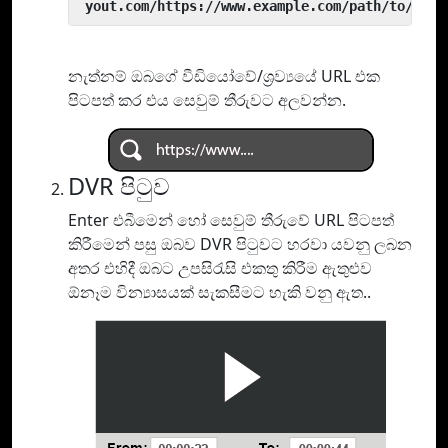
 yout.com/https://www.example.com/path/to/vide
නැත්නම් ඔබගේ වීඩියෝවේ/ශ්‍රව්‍යයේ URL එක
පිටපත් කර එය සෙවුම් තීරුවට අලවන්න.
DVR පිටුව
Enter එබීමෙන් හෝ සෙවුම් තීරුවේ URL පිටපත්
කිරීමෙන් පසු ඔබව DVR පිටුවට හරවා යවනු ලබන
අතර එහිදී ඔබට උපසිරැසි එකතු කිරීම ඇතුළුව
ඕනෑම වින්‍යාසයක් සැකසීමට හැකි වනු ඇත..