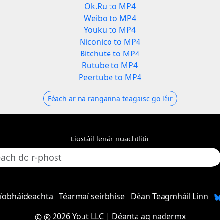
Ok.Ru to MP4
Weibo to MP4
Youku to MP4
Niconico to MP4
Bitchute to MP4
Rutube to MP4
Peertube to MP4
Féach ar na ranganna teagaisc go léir
Liostáil lenár nuachtlitir
ríobháideachta
Téarmaí seirbhíse
Déan Teagmháil Linn
2026 Yout LLC
| Déanta ag
nadermx