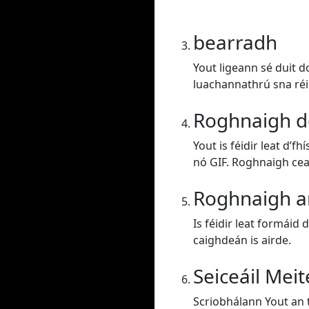
bearradh
Yout ligeann sé duit d
luachannathrú sna réi
Roghnaigh d
Yout is féidir leat d’
nó GIF. Roghnaigh ce
Roghnaigh a
Is féidir leat formáid 
caighdeán is airde.
Seiceáil Mei
Scriobhálann Yout an t