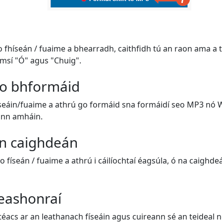
o fhíseán / fuaime a bhearradh, caithfidh tú an raon ama a 
msí "Ó" agus "Chuig".
o bhformáid
fhíseáin/fuaime a athrú go formáid sna formáidí seo MP3 nó 
ann amháin.
n caighdeán
do físeán / fuaime a athrú i cáilíochtaí éagsúla, ó na caighdeái
teashonraí
éacs ar an leathanach físeáin agus cuireann sé an teideal nó