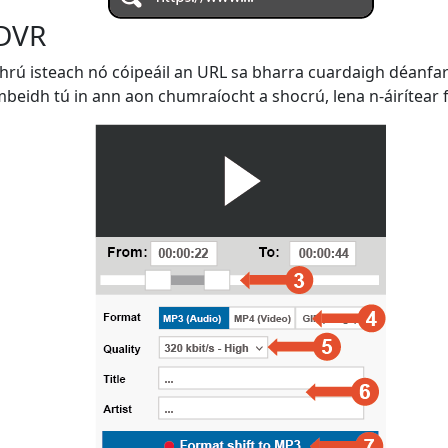
 DVR
bhrú isteach nó cóipeáil an URL sa bharra cuardaigh déanfar
beidh tú in ann aon chumraíocht a shocrú, lena n-áirítear fo