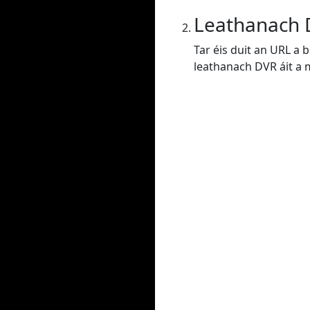
Leathanach
Tar éis duit an URL a 
leathanach DVR áit a m