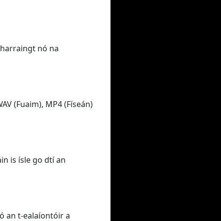
tharraingt nó na
WAV (Fuaim), MP4 (Físeán)
n is ísle go dtí an
 an t-ealaíontóir a