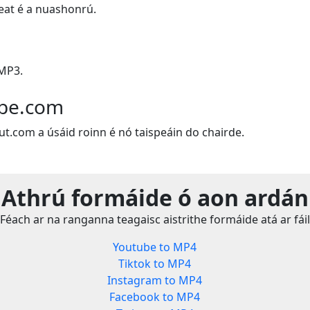
leat é a nuashonrú.
 MP3.
ube.com
ut.com a úsáid roinn é nó taispeáin do chairde.
Athrú formáide ó aon ardán
Féach ar na ranganna teagaisc aistrithe formáide atá ar fáil
Youtube to MP4
Tiktok to MP4
Instagram to MP4
Facebook to MP4