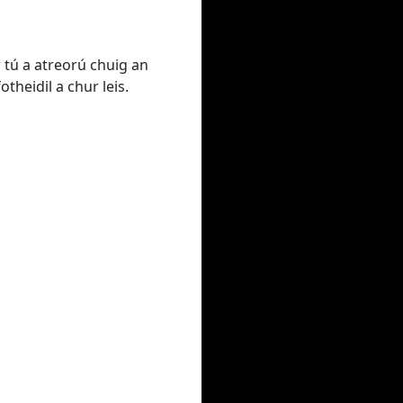
 tú a atreorú chuig an
theidil a chur leis.