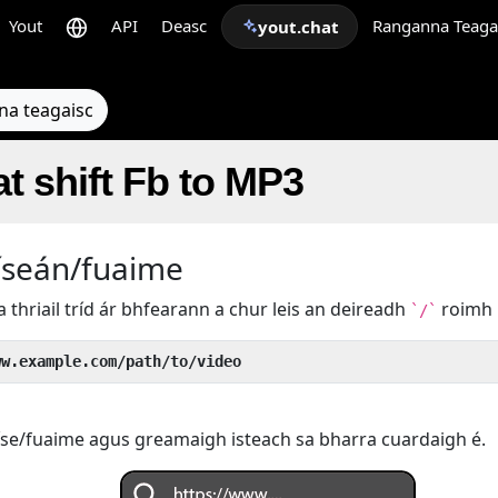
Yout
API
Deasc
Ranganna Teaga
yout.chat
na teagaisc
t shift Fb to MP3
íseán/fuaime
s a thriail tríd ár bhfearann a chur leis an deireadh
roimh
`/`
ww.example.com/path/to/video
íse/fuaime agus greamaigh isteach sa bharra cuardaigh é.