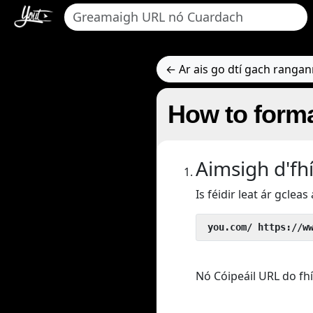
← Ar ais go dtí gach rangan
How to forma
Aimsigh d'fh
Is féidir leat ár gclea
 you.com/ https://w
Nó Cóipeáil URL do fh