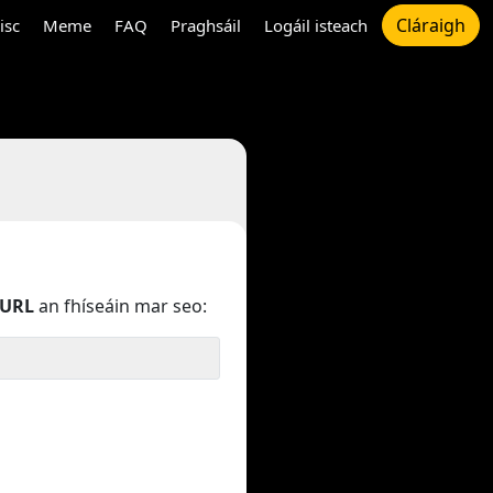
Cláraigh
isc
Meme
FAQ
Praghsáil
Logáil isteach
URL
an fhíseáin mar seo: