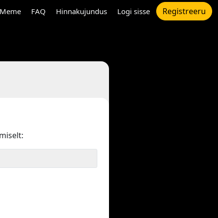
Registreeru
Meme
FAQ
Hinnakujundus
Logi sisse
miselt: