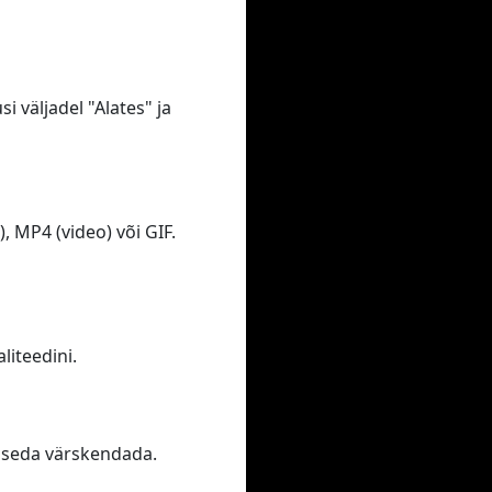
i väljadel "Alates" ja
 MP4 (video) või GIF.
iteedini.
te seda värskendada.