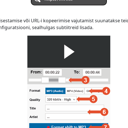
isestamise või URL-i kopeerimise vajutamist suunatakse teid
iguratsiooni, sealhulgas subtiitreid lisada.