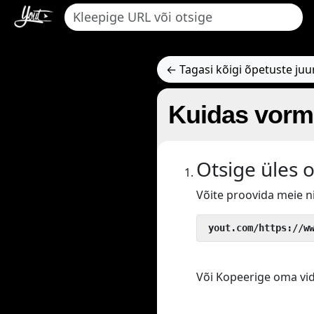
← Tagasi kõigi õpetuste juu
Kuidas vorm
Otsige üles 
Võite proovida meie 
 yout.com/https://w
Või Kopeerige oma vide