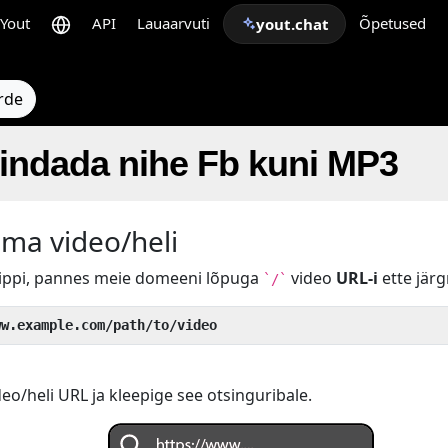
Yout
API
Lauaarvuti
Õpetused
yout.chat
rde
indada nihe Fb kuni MP3
oma video/heli
nippi, pannes meie domeeni lõpuga
video
URL-i
ette järg
`/`
ww.example.com/path/to/video
o/heli URL ja kleepige see otsinguribale.