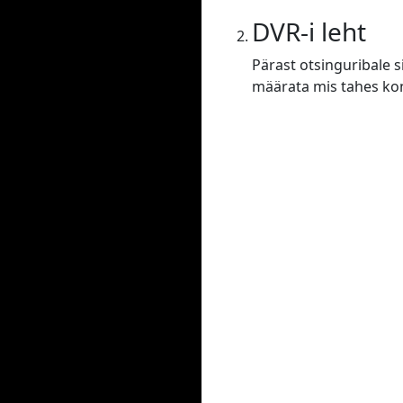
DVR-i leht
Pärast otsinguribale s
määrata mis tahes konf