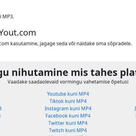
i MP3.
 Yout.com
t.com kasutamine, jagage seda või näidake oma sõpradele.
u nihutamine mis tahes pla
Vaadake saadaolevaid vormingu vahetamise õpetusi
Youtube kuni MP4
Tiktok kuni MP4
3
Instagram kuni MP4
3
Facebook kuni MP4
Twitter kuni MP4
Twitch kuni MP4