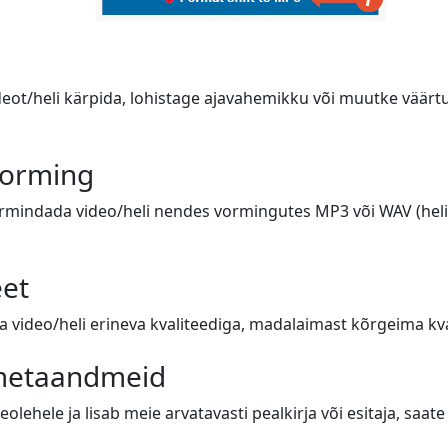
deot/heli kärpida, lohistage ajavahemikku või muutke väärtus
vorming
ormindada video/heli nendes vormingutes MP3 või WAV (heli),
eet
video/heli erineva kvaliteediga, madalaimast kõrgeima kval
 metaandmeid
eolehele ja lisab meie arvatavasti pealkirja või esitaja, saa