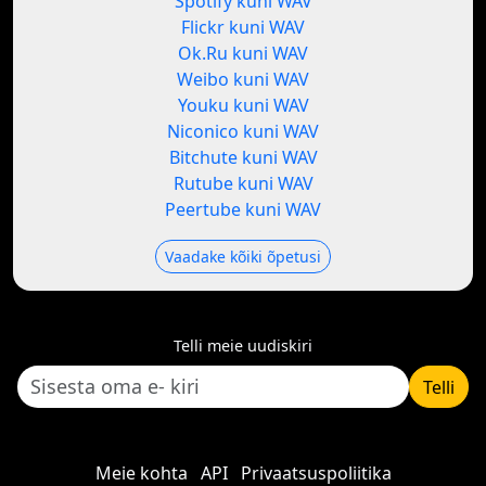
Spotify kuni WAV
Flickr kuni WAV
Ok.Ru kuni WAV
Weibo kuni WAV
Youku kuni WAV
Niconico kuni WAV
Bitchute kuni WAV
Rutube kuni WAV
Peertube kuni WAV
Vaadake kõiki õpetusi
Telli meie uudiskiri
Telli
Meie kohta
API
Privaatsuspoliitika