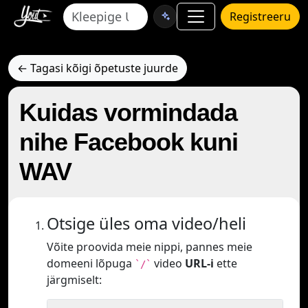
Registreeru
← Tagasi kõigi õpetuste juurde
Kuidas vormindada
nihe Facebook kuni
WAV
Otsige üles oma video/heli
Võite proovida meie nippi, pannes meie
domeeni lõpuga
video
URL-i
ette
`/`
järgmiselt: