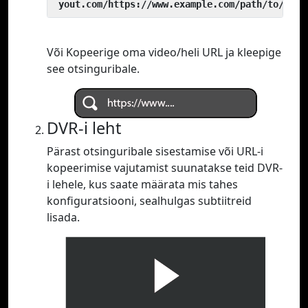
 yout.com/https://www.example.com/path/to/vide
Või Kopeerige oma video/heli URL ja kleepige
see otsinguribale.
DVR-i leht
Pärast otsinguribale sisestamise või URL-i
kopeerimise vajutamist suunatakse teid DVR-
i lehele, kus saate määrata mis tahes
konfiguratsiooni, sealhulgas subtiitreid
lisada.