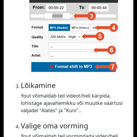
Lõikamine
Yout võimaldab teil videot/heli kärpida,
lohistage ajavahemikku või muutke väärtusi
väljadel "Alates" ja "Kuni"..
Valige oma vorming
Yout võimaldab teil vormindada video/heli